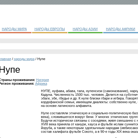
НАРОДЫ МИРА
НАРОДЫ ЕВРОПЫ
НАРОДЫ АЗИИ
НАРОДЫ АФРИКИ
главная
/
народы мира
/ Нупе
Нупе
Страны проживания:
Нигерия
Регион проживания:
Африка
НУПЕ, нуфава, абава, тапа, нупенсизи (самоназвание), наро
Кадуна. Численность 1500 тыс. человек. Делится на субэтнич
эбаги, эбе, гбедье и др. К нупе близки гбари и игбира. Говоря
кордофанской семьи, имеющем диалекты: собственно нупе, и
на основе латинского алфавита.
Нупе составляли этническую и социально-политическую баз
века), сложившегося вокруг бени. У многих этнических групп
Будучи исторически связаны с соседями, живя смешанно с н
XVIII века приняла от канури, хауса и фульбе ислам суннитс
йоруба, а также некоторым эдоязычным народам (ивбиосакон,
состав халифата фульбе Сокото, а в 90-е годы XIX века оказ