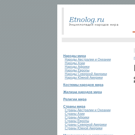
Народы мира
Народы Австралии и Океании
Народы Азии
Народы Африки
Народы Европы
Народы Северной Америки
Народы Южной Америки
Костюмы народов мира
Жилища народов мира
Религии мира
Страны мира
Страны Австралии и Океании
Страны Азии
Страны Африки
Страны Европы
Страны Северной Америки
Страны Южной Америки