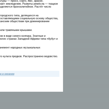
уры — просо, сорго, ямс, арахис.
упает земледелию. Развиты ремёсла — ткацкое
ыделяется бронзолитейное. Растёт число
городского типа, делящихся на
составляющими социальную основу общества,
канским обществам при доминировании
 или травяными крышами.
 в виде синего колпака. Знатные и
огих странах Западной Африки типа «бубу» и
мпанемент народных музыкальных
о культа предков. Распространено ведовство.
и и океании