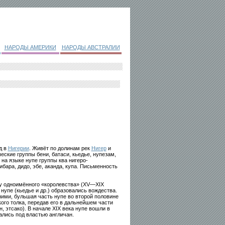
НАРОДЫ АМЕРИКИ
НАРОДЫ АВСТРАЛИИ
д в
Нигерии
. Живёт по долинам рек
Нигер
и
еские группы бени, батаси, кьедье, нупезам,
т на языке нупе группы ква нигеро-
бара, дидо, эбе, аканда, купа. Письменность
у одноимённого «королевства» (XV—XIX
 нупе (кьедье и др.) образовались вождества.
ими, бульшая часть нупе во второй половине
кого толка, передав его в дальнейшем части
 этсако). В начале XIX века нупе вошли в
ались под властью англичан.