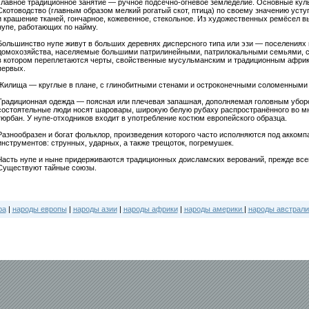
Главное традиционное занятие — ручное подсечно-огневое земледелие. Основные культ
Скотоводство (главным образом мелкий рогатый скот, птица) по своему значению уст
и крашение тканей, гончарное, кожевенное, стекольное. Из художественных ремёсел в
нупе, работающих по найму.
Большинство нупе живут в больших деревнях дисперсного типа или эзи — поселениях 
домохозяйства, населяемые большими патрилинейными, патрилокальными семьями, 
в котором переплетаются черты, свойственные мусульманским и традиционным афри
первых.
Жилища — круглые в плане, с глинобитными стенами и остроконечными соломенными
Традиционная одежда — поясная или плечевая запашная, дополняемая головным убором
состоятельные люди носят шаровары, широкую белую рубаху распространённого во мн
тюрбан. У нупе-отходников входит в употребление костюм европейского образца.
Разнообразен и богат фольклор, произведения которого часто исполняются под акко
инструментов: струнных, ударных, а также трещоток, погремушек.
Часть нупе и ныне придерживаются традиционных доисламских верований, прежде всег
Существуют тайные союзы.
ра
|
народы европы
|
народы азии
|
народы африки
|
народы америки
|
народы австрали