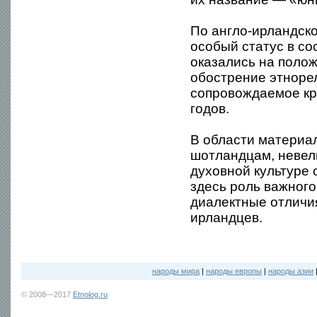
По англо-ирландск
особый статус в с
оказались на поло
обострение этноре
сопровождаемое кр
годов.
В области материал
шотландцам, невели
духовной культуре 
здесь роль важного
диалектные отличия
ирландцев.
народы мира
|
народы европы
|
народы азии
© 2008—2017
Etnolog.ru