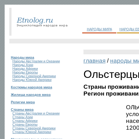
НАРОДЫ МИРА
НАРОДЫ Е
Народы мира
главная
/
народы м
Народы Австралии и Океании
Народы Азии
Народы Африки
Ольстерц
Народы Европы
Народы Северной Америки
Народы Южной Америки
Страны проживани
Костюмы народов мира
Регион проживани
Жилища народов мира
Религии мира
ОЛЬ
Страны мира
усло
Страны Австралии и Океании
Страны Азии
нас
Страны Африки
Страны Европы
1200
Страны Северной Америки
Страны Южной Америки