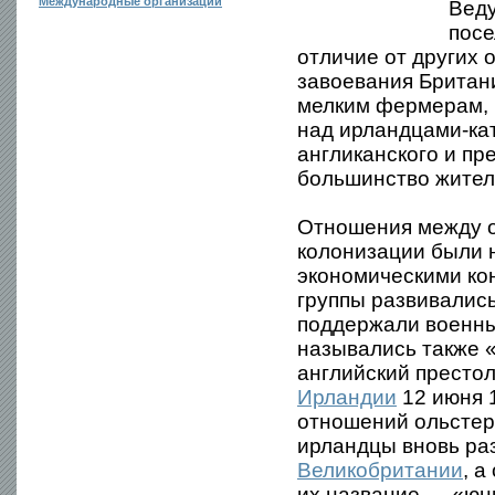
Международные организации
Веду
посе
отличие от других 
завоевания Британ
мелким фермерам, 
над ирландцами-ка
англиканского и пр
большинство жителе
Отношения между о
колонизации были 
экономическими кон
группы развивалис
поддержали военны
назывались также 
английский престол
Ирландии
12 июня 
отношений ольстерц
ирландцы вновь ра
Великобритании
, 
их название — «юн