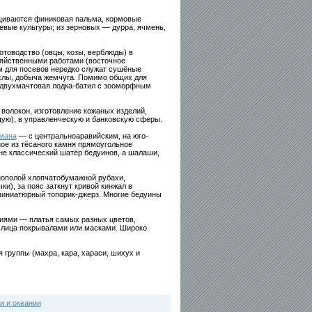
щиваются финиковая пальма, кормовые
чевые культуры; из зерновых — дурра, ячмень,
товодство (овцы, козы, верблюды) в
зяйственными работами (восточное
ем для посевов нередко служат сушёные
слы, добыча жемчуга. Помимо общих для
и двухмачтовая лодка-батил с зооморфным
 волокон, изготовление кожаных изделий,
ую), в управленческую и банковскую сферы.
мана
— с центральноаравийским, на юго-
ое из тёсаного камня прямоугольное
е классический шатёр бедуинов, а шалаши,
нополой хлопчатобумажной рубахи,
и), за пояс заткнут кривой кинжал в
миниатюрный топорик-джерз. Многие бедуины
иями — платья самых разных цветов,
 лица покрывалами или масками. Широко
группы (махра, кара, хараси, шихух и
и и океании