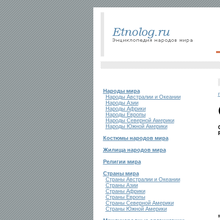
Народы мира
Народы Австралии и Океании
Народы Азии
Народы Африки
Народы Европы
Народы Северной Америки
Народы Южной Америки
Костюмы народов мира
Жилища народов мира
Религии мира
Страны мира
Страны Австралии и Океании
Страны Азии
Страны Африки
Страны Европы
Страны Северной Америки
Страны Южной Америки