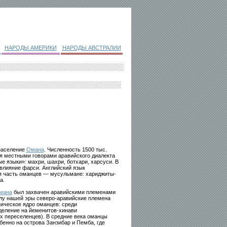
НАРОДЫ АМЕРИКИ
НАРОДЫ АВСТРАЛИИ
 население
Омана
. Численность 1500 тыс.
я местными говорами аравийского диалекта
е языки»: махри, шахри, ботхари, харсуси. В
влияние фарси. Английский язык
ая часть оманцев — мусульмане: хариджиты-
а.
мана
был захвачен аравийскими племенами
алу нашей эры северо-аравийские племена
ническое ядро оманцев: среди
деление на йеменитов-хинави
х переселенцев). В средние века оманцы
бенно на острова Занзибар и Пемба, где