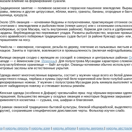
оказали влияние на формирование суахили.
Традиционное занятие — поливное оазисное и террасное пашенное земледелие. Выра
травы, лимоны и другие цитрусовые, яблоки, манго, гранаты, бананы, огородные и бах
пшеница, кукуруза.
Около 15% оманцев — кочевники-бедуины и полукочевники, практикующие отгонное ско
сочетании с земледелием и рыболовством (племя шихух) или с сезонными сельскохо
побережье, остров Масира, часть внутренних районов). Кормом для скота и удобрени
сардины. Верблюдоводство переживает упадок. Развиты рыболовство, морские промы
всего аравийского побережья традиционных судов бытует (в районе Кумзар) одно- ил
украшением на носу.
Ремёсла — ювелирное, гончарное, резьба по дереву, плетение из пальмовых листьев и
ткацкое. Заняты в торговле, вовлекаются в промышленность (включая нефтедобывающ
Жилище оманцев сходно с жилищем их соседей: в северных и центральных районах
О
западе — с йеменским (см.
Йеменцы
). Для полуострова Мусандам характерно сложенн
полузаглублённое хранилище — байт ал-куфл. Оманцы-кочевники обычно используют н
ветровые заслоны или естественные укрытия.
Одежда имеет многочисленные варианты, состоит у мужчин чаще всего из белой длин
шерстяного плаща, тюрбана и куммы (круглой бело-коричневой или бело-голубой шапочк
декорированных ножнах. У мужчин с полуострова Мусандам роль кинжала выполняет 
носят набедренную повязку и стягивают волосы ремнём.
Женская одежда (особенно в Дофаре) чрезвычайно ярка: под чёрными верхними одеян
украшения; большинство женщин у оседлых оманцев и некоторые бедуинки закрывают
применяется косметика — сурьма, хна, шафран и благовония.
В рамках оманской традиционно-бытовой культуры, близкой общеарабской, выделяются 
другие), сохранившие специфические доисламские черты. Фольклор изучен слабо.
ра
|
народы европы
|
народы азии
|
народы африки
|
народы америки
|
народы австрали