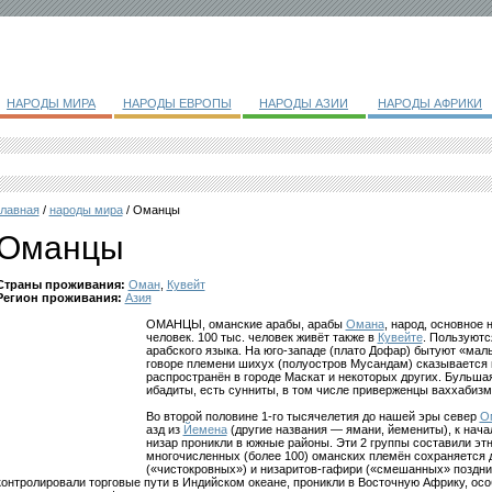
НАРОДЫ МИРА
НАРОДЫ ЕВРОПЫ
НАРОДЫ АЗИИ
НАРОДЫ АФРИКИ
главная
/
народы мира
/ Оманцы
Оманцы
Страны проживания:
Оман
,
Кувейт
Регион проживания:
Азия
ОМАНЦЫ, оманские арабы, арабы
Омана
, народ, основное
человек. 100 тыс. человек живёт также в
Кувейте
. Пользуютс
арабского языка. На юго-западе (плато Дофар) бытуют «малы
говоре племени шихух (полуостров Мусандам) сказывается 
распространён в городе Маскат и некоторых других. Бульш
ибадиты, есть сунниты, в том числе приверженцы ваххабизм
Во второй половине 1-го тысячелетия до нашей эры север
О
азд из
Йемена
(другие названия — ямани, йемениты), к нач
низар проникли в южные районы. Эти 2 группы составили эт
многочисленных (более 100) оманских племён сохраняется 
(«чистокровных») и низаритов-гафири («смешанных» поздни
контролировали торговые пути в Индийском океане, проникли в Восточную Африку, осо