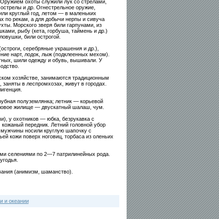
 Оружием охоты служили лук со стрелами,
мострелы и др. Огнестрельное оружие,
или круглый год, летом — в маленьких
х по рекам, а для добычи нерпы и сивуча
ухты. Морского зверя били гарпунами, из
ками, рыбу (кета, горбуша, таймень и др.)
ловушки, били острогой.
остроги, серебряные украшения и др.),
ение нарт, лодок, лыж (подклеенных мехом).
ых, шили одежду и обувь, вышивали. У
одство.
ском хозяйстве, занимаются традиционным
заняты в леспромхозах, живут в городах.
игенция.
рубная полуземлянка; летник — корьевой
ловое жилище — двускатный шалаш, чум.
), у охотников — юбка, безрукавка с
 кожаный передник. Летний головной убор
 мужчины носили круглую шапочку с
й кожи поверх ноговиц, торбаса из оленьих
ими селениями по 2—7 патрилинейных рода.
угодья.
ания (анимизм, шаманство).
и и океании