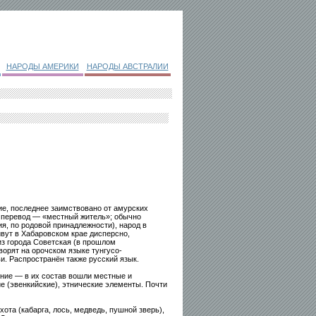
НАРОДЫ АМЕРИКИ
НАРОДЫ АВСТРАЛИИ
е, последнее заимствовано от амурских
, перевод — «местный житель»; обычно
я, по родовой принадлежности), народ в
ивут в Хабаровском крае дисперсно,
з города Советская (в прошлом
ворят на орочском языке тунгусо-
и. Распространён также русский язык.
ие — в их состав вошли местные и
е (эвенкийские), этнические элементы. Почти
та (кабарга, лось, медведь, пушной зверь),