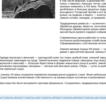
в том числе морская, и рыболовство.
копьё, ставились ловушки, петли, са
капканы появились в XIX веке. Рыбач
долблёнках и больших дощатых лодка
выходили в Татарский пролив и его б
ружья, на льдинах и берегу — колотуш
ловили сетями, неводом, устраивали 
Традиционные ремёсла — кузнечное (
обработка дерева, бересты, изготовл
Женщины обрабатывали шкуры животн
орочей было развито ездовое собаков
Современные орочи работают в сель
охотничье-рыболовецким хозяйством, 
Сформировалась собственная интелл
Зимнее жилище (конца XIX века) — с
домик с двускатной крышей, промыс
Одежда (мужская и женская) — распашной халат (из ткани, рыбьей кожи, оленьей замши
ременными завязками на груди. Зимой мужчины надевали поверх (женщины под халат)
(мужской и женский) — большая берестяная в форме невысокого конуса шляпа, зимой
меховыми наушниками, женщины — ватную или меховую шапку. Обувь — унты из рыбье
или нерпичьих шкур.
К началу XX века сохраняли пережитки патриархально-родового строя. Жили небольш
Существовала коллективная собственность на промысловые охотничьи и рыболовные 
Христианство было воспринято орочами формально. Сохранялись традиционные веров
ра
|
народы европы
|
народы азии
|
народы африки
|
народы америки
|
народы австрали