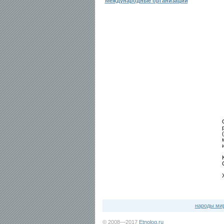
Международные организации
народы ми
© 2008—2017
Etnolog.ru