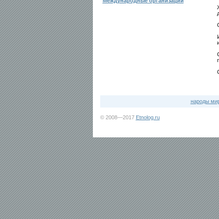
Международные организации
народы ми
© 2008—2017
Etnolog.ru