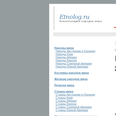
Народы мира
Народы Австралии и Океании
Народы Азии
Народы Африки
Народы Европы
Народы Северной Америки
Народы Южной Америки
Костюмы народов мира
Жилища народов мира
Религии мира
Страны мира
Страны Австралии и Океании
Страны Азии
Страны Африки
Страны Европы
Страны Северной Америки
Страны Южной Америки