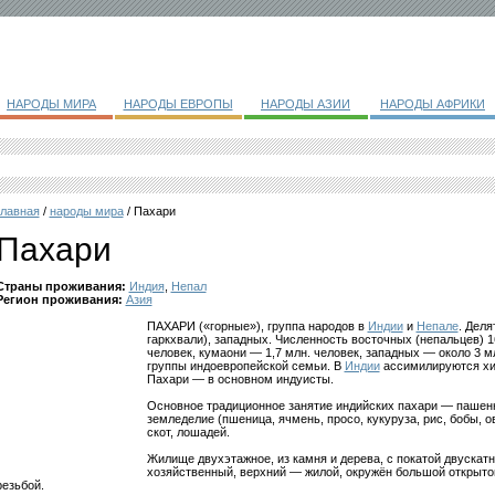
НАРОДЫ МИРА
НАРОДЫ ЕВРОПЫ
НАРОДЫ АЗИИ
НАРОДЫ АФРИКИ
главная
/
народы мира
/ Пахари
Пахари
Страны проживания:
Индия
,
Непал
Регион проживания:
Азия
ПАХАРИ («горные»), группа народов в
Индии
и
Непале
. Деля
гаркхвали), западных. Численность восточных (непальцев) 16
человек, кумаони — 1,7 млн. человек, западных — около 3 м
группы индоевропейской семьи. В
Индии
ассимилируются хи
Пахари — в основном индуисты.
Основное традиционное занятие индийских пахари — пашенн
земледелие (пшеница, ячмень, просо, кукуруза, рис, бобы, 
скот, лошадей.
Жилище двухэтажное, из камня и дерева, с покатой двускат
хозяйственный, верхний — жилой, окружён большой открыто
резьбой.