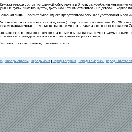
Женская одежда состоит из длинной юбки, жакета и блузы, разнообразны металлическ
длинных рубах, жилетов, курток, дхоти или штанов; отличительные детали — чёрная и
Основная пища — растительная, однако представители всех каст употребляют мясо и 
Имеются касты кхасов (торговцев) и думов (собирательное название для 15—30 ремес
исследователи считают отдельные группы думов остатками автохтонного населения 
Сохраняется традиционное деление на роды и внутриродовые группы. Семья преимущ
полигиния и полиандрия, малые семьи; поселение патрилокальное.
Сохраняются культ предков, шаманизм, магия.
ра
|
народы европы
|
народы азии
|
народы африки
|
народы америки
|
народы австрали