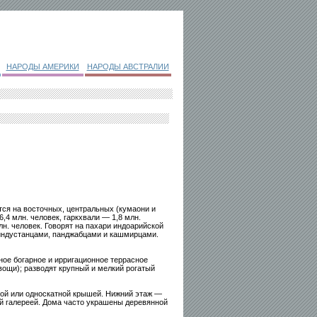
НАРОДЫ АМЕРИКИ
НАРОДЫ АВСТРАЛИИ
тся на восточных, центральных (кумаони и
,4 млн. человек, гаркхвали — 1,8 млн.
лн. человек. Говорят на пахари индоарийской
ндустанцами, панджабцами и кашмирцами.
ое богарное и ирригационное террасное
овощи); разводят крупный и мелкий рогатый
ной или односкатной крышей. Нижний этаж —
й галереей. Дома часто украшены деревянной