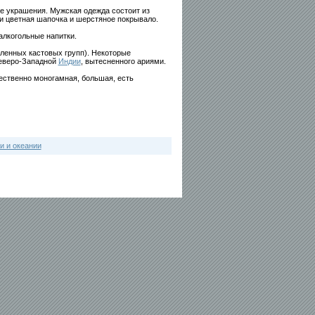
ие украшения. Мужская одежда состоит из
ли цветная шапочка и шерстяное покрывало.
алкогольные напитки.
ленных кастовых групп). Некоторые
Северо-Западной
Индии
, вытесненного ариями.
ественно моногамная, большая, есть
и и океании