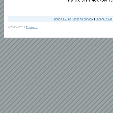
народы мира
|
народы европы
|
народы азии
© 2008—2017
Etnolog.ru