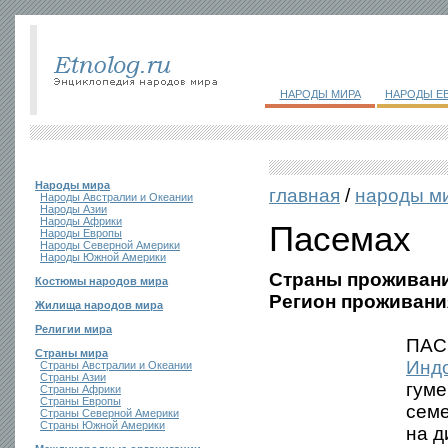
НАРОДЫ МИРА
НАРОДЫ Е
Народы мира
главная
/
народы м
Народы Австралии и Океании
Народы Азии
Народы Африки
Пасемах
Народы Европы
Народы Северной Америки
Народы Южной Америки
Страны проживани
Костюмы народов мира
Регион проживани
Жилища народов мира
Религии мира
ПАСЕ
Страны мира
Инд
Страны Австралии и Океании
Страны Азии
гуме
Страны Африки
Страны Европы
семе
Страны Северной Америки
Страны Южной Америки
на д