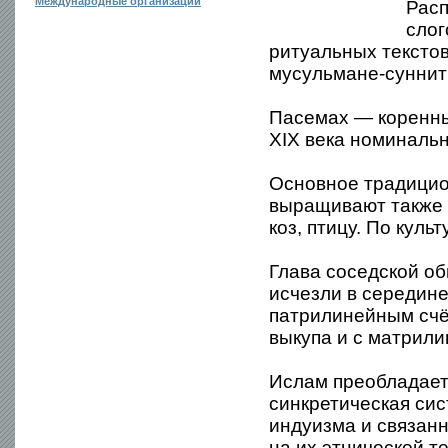
Международные организации
Расп
слог
ритуальных тексто
мусульмане-суннит
Пасемах — коренны
XIX века номиналь
Основное традицио
выращивают также к
коз, птицу. По куль
Глава соседской о
исчезли в середине
патрилинейным счёт
выкупа и с матрил
Ислам преобладает 
синкретическая си
индуизма и связан
на их этнической т