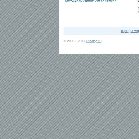
Международные организации
народы ми
© 2008—2017
Etnolog.ru