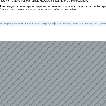
и южную). Существовали тайные мужские союзы. Брак матрилокальный.
Почитали духов, кавахару — сверхъестественную силу, присутствующую во всём ок
Современные пауни сильно метисированы, работают по найму.
ра
|
народы европы
|
народы азии
|
народы африки
|
народы америки
|
народы австрали