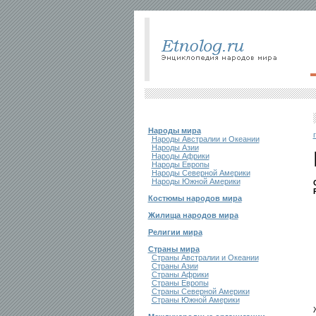
Народы мира
Народы Австралии и Океании
Народы Азии
Народы Африки
Народы Европы
Народы Северной Америки
Народы Южной Америки
Костюмы народов мира
Жилища народов мира
Религии мира
Страны мира
Страны Австралии и Океании
Страны Азии
Страны Африки
Страны Европы
Страны Северной Америки
Страны Южной Америки