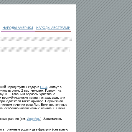
НАРОДЫ АМЕРИКИ
НАРОДЫ АВСТРАЛИИ
ский народ группы кэддо в
США
. Живут в
нность около 2 тыс. человек. Говорят на
 Пауни — главным образом христиане.
и республиканские пауни, питахауэрат, или
 принадлежали также арикара. Пауни жили
нижнем течении реки Луп. Вели постоянные
ка, особенно интенсивны с начала XIX века.
ликих равнин (см.
Индейцы
). Занимались
 в тотемные роды и две фратрии (северную