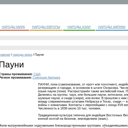
НАРОДЫ МИРА
НАРОДЫ ЕВРОПЫ
НАРОДЫ АЗИИ
НАРОДЫ АФРИКИ
главная
/
народы мира
/ Пауни
Пауни
Страны проживания:
США
Регион проживания:
Северная Америка
ПАУНИ, пони (самоназвание, от «рог» или «охотник»), индей
резервациях и городах, в основном в штате Оклахома. Числе
языке пауни (пони). Распространён также английский язык.
Делились на группы: чауи, или большие пауни, китехахки, ил
шумные пауни, и скиди (скири), или волки. В прошлом к ним
между современными штатами Небраска и Техас, скиди — в 
войны с команчами. Контакты с европейцами с конца XVII ве
Численность в 1838 около 10 тыс. человек.
Традиционная культура типична для индейцев Восточных Ве
конной охотой на бизонов, земледелием (маис).
Жили матрилинейными эндогамными близкородственными группами, объединявшимися