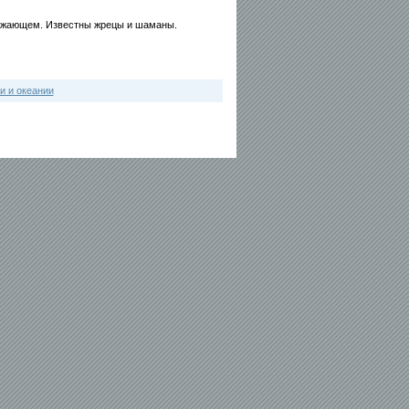
ружающем. Известны жрецы и шаманы.
и и океании