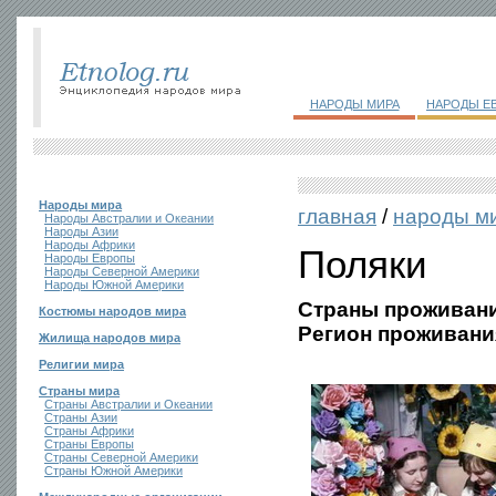
НАРОДЫ МИРА
НАРОДЫ Е
Народы мира
главная
/
народы м
Народы Австралии и Океании
Народы Азии
Народы Африки
Поляки
Народы Европы
Народы Северной Америки
Народы Южной Америки
Страны проживани
Костюмы народов мира
Регион проживани
Жилища народов мира
Религии мира
Страны мира
Страны Австралии и Океании
Страны Азии
Страны Африки
Страны Европы
Страны Северной Америки
Страны Южной Америки