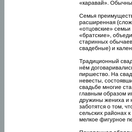
«каравай». Обычные
Семья преимуществ
расширенная (сложн
«отцовские» семьи 
«братские», объеди
старинных обычаев
свадебные) и кале
Традиционный свад
нём договаривались
пиршество. На сва
невесты, состоявши
свадьбе многие ст
главным образом иг
дружины жениха и 
заботятся о том, ч
сельских районах к
мелкое фигурное п