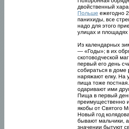
Похоронная обрядно
двойственный хара
Польше
ежегодно 2
панихиды, все стре
надо для этого при
улицах и площадях
Из календарных зи
— «Годы»; в их об
скотоводческой маг
первый его день с
собираться в доме 
наряжают елку. На 
пища тоже постная
одаривают ими друг
Пища в первый ден
преимущественно и
якобы от Святого М
Новый год колядова
бывают мальчики, а
значении бытуют с