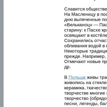
Славится обществе
На Масленицу в пос
дню выпеченные по
«Вельканоц» — Пасх
старину: к Пасхе к
освящают в костёле
Сохранились отчас
обливания водой в 
Некоторые традици
прежде. Например,
Отмечают новые пр
др.
В
Польше
живы трад
живопись на стекле
керамика, ткачеств
творчестве многие
творчество (обряд
песни, легенды, бал