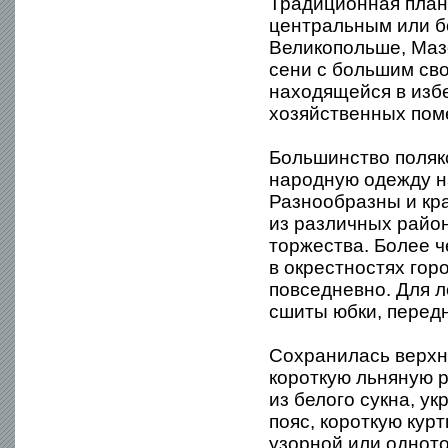
Традиционная план
центральным или б
Великопольше, Маз
сени с большим сво
находящейся в изб
хозяйственных пом
Большинство поляк
народную одежду н
Разнообразны и кр
из различных райо
торжества. Более 
в окрестностях горо
повседневно. Для л
сшиты юбки, передн
Сохранилась верхн
короткую льняную р
из белого сукна, 
пояс, короткую курт
узорной или одното