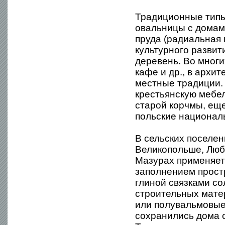
Традиционные типы
овальницы с домам
пруда (радиальная 
культурного развит
деревень. Во мног
кафе и др., в архи
местные традиции. 
крестьянскую мебе
старой корчмы, ещ
польские национал
В сельских поселен
Великопольше, Люб
Мазурах применяетс
заполнением прост
глиной связками с
строительных мате
или полувальмовые
сохранились дома с