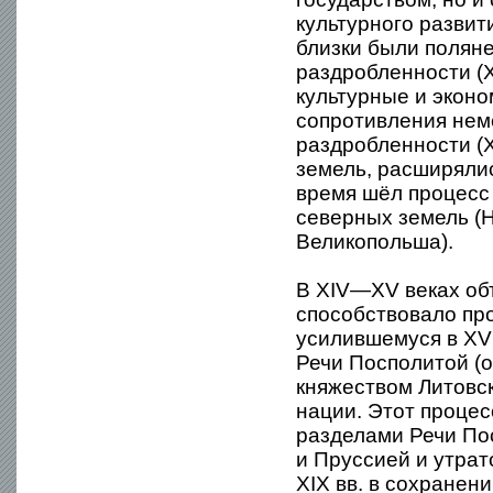
культурного развит
близки были поляне
раздробленности (X
культурные и эконо
сопротивления нем
раздробленности (X
земель, расширялис
время шёл процесс
северных земель (
Великопольша).
В XIV—XV веках об
способствовало пр
усилившемуся в XVI
Речи Посполитой (
княжеством Литовс
нации. Этот процесс
разделами Речи Пос
и Пруссией и утрат
XIX вв. в сохранен