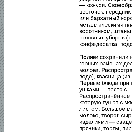
— кожухи. Своеобра
цветочек, передни
или бархатный кор
металлическими пла
воротником, штаны 
головных уборов (т
конфедератка, под
Поляки сохранили 
горных районах де
молока. Распростра
воде), квасница (из
Первые блюда прип
ушками — тесто с н
Распространённое 
которую тушат с мя
листом. Большое ме
молоко, творог, сы
изделиями — свадеб
пряники, торты, пи