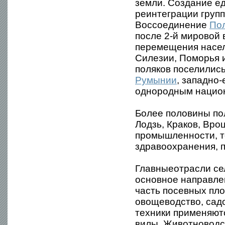
земли. Создание ед
реинтеграции групп
Воссоединение
По
после 2-й мировой
перемещения насел
Силезии, Поморья 
поляков поселились
Румынии
, западно
однородным национ
Более половины по
Лодзь, Краков, Вро
промышленности, т
здравоохранения, п
Главныеотрасли се
основное направле
часть посевных пл
овощеводство, сад
техники применяютс
вилы. Животноводст