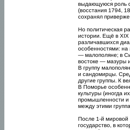
выдающуюся роль 
(восстания 1794, 1
сохранял приверже
Но политическая ра
истории. Ещё в XIX
различавшихся диа
особенностями: на 
— малополяне; в Си
востоке — мазуры 
В группу малополян
и сандомирцы. Сред
другие группы. К в
В Поморье особенн
культуры (иногда и
промышленности и у
между этими группа
После 1-й мировой
государство, в кот