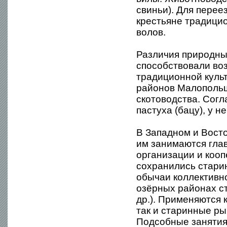
свиньи). Для перее
крестьяне традици
волов.
Различия природны
способствовали во
традиционной культ
районов Малопольш
скотоводства. Сог
пастуха (бацу), у н
В Западном и Вост
им занимаются гла
организации и кооп
сохранились стари
обычаи коллективно
озёрных районах с
др.). Применяются 
так и старинные ры
Подсобные занятия 