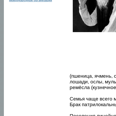
Международные организации
(пшеница, ячмень, о
лошади, ослы, мулы
ремёсла (кузнечное,
Семья чаще всего 
Брак патрилокальн
Поселения линейно