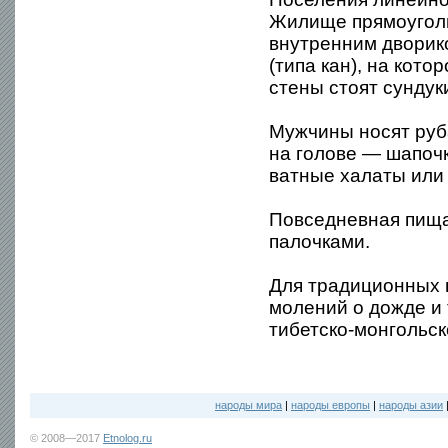
Жилище прямоуголь
внутренним дворик
(типа кан), на котор
стены стоят сундук
Мужчины носят руба
на голове — шапоч
ватные халаты или
Повседневная пища
палочками.
Для традиционных 
молений о дожде и 
тибетско-монгольск
народы мира
|
народы европы
|
народы азии
© 2008—2017
Etnolog.ru