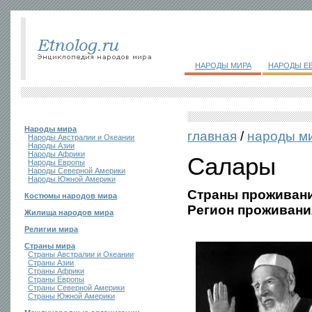
НАРОДЫ МИРА
НАРОДЫ Е
Народы мира
главная
/
народы м
Народы Австралии и Океании
Народы Азии
Народы Африки
Салары
Народы Европы
Народы Северной Америки
Народы Южной Америки
Страны проживани
Костюмы народов мира
Регион проживани
Жилища народов мира
Религии мира
Страны мира
Страны Австралии и Океании
Страны Азии
Страны Африки
Страны Европы
Страны Северной Америки
Страны Южной Америки