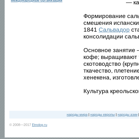
Международные организации
— ка
Формирование саль
смешения испанских
1841
Сальвадор
ст
консолидации саль
Основное занятие —
кофе; выращивают т
скотоводство (круп
ткачество, плетени
хенекена, изготовл
Культура креольско
народы мира
|
народы европы
|
народы азии
© 2008—2017
Etnolog.ru