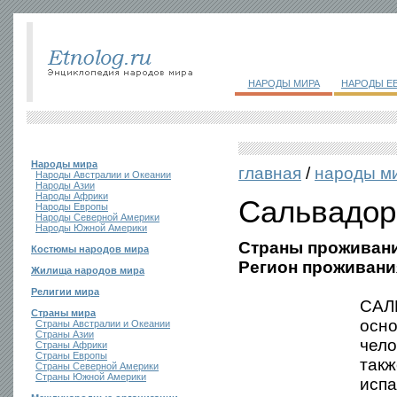
НАРОДЫ МИРА
НАРОДЫ Е
Народы мира
главная
/
народы м
Народы Австралии и Океании
Народы Азии
Народы Африки
Сальвадо
Народы Европы
Народы Северной Америки
Народы Южной Америки
Страны проживани
Костюмы народов мира
Регион проживани
Жилища народов мира
Религии мира
САЛЬ
Страны мира
осн
Страны Австралии и Океании
Страны Азии
чело
Страны Африки
Страны Европы
такж
Страны Северной Америки
Страны Южной Америки
испа