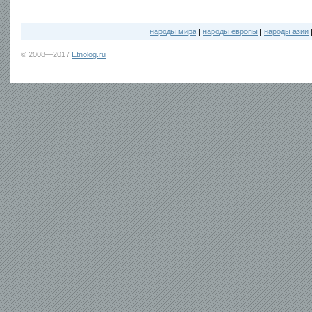
народы мира
|
народы европы
|
народы азии
© 2008—2017
Etnolog.ru