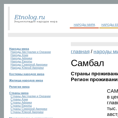
НАРОДЫ МИРА
НАРОДЫ Е
Народы мира
главная
/
народы м
Народы Австралии и Океании
Народы Азии
Народы Африки
Самбал
Народы Европы
Народы Северной Америки
Народы Южной Америки
Страны проживани
Костюмы народов мира
Регион проживани
Жилища народов мира
Религии мира
САМБ
Страны мира
в це
Страны Австралии и Океании
Страны Азии
глав
Страны Африки
Страны Европы
тыс.
Страны Северной Америки
Страны Южной Америки
авст