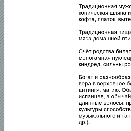
Традиционная мужс
коническая шляпа и
кофта, платок, вы
Традиционная пища
мяса домашней пти
Счёт родства била
моногамная нуклеа
киндред, сильны ро
Богат и разнообраз
вера в верховное б
антинг», магию. Об
испанцев, а обычай
длинные волосы, пр
культуры способст
музыкального и тан
др.).