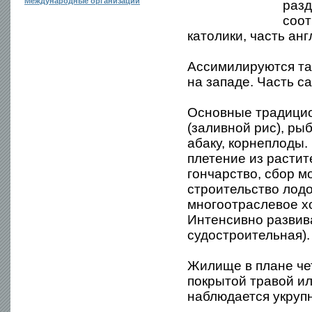
Международные организации
разд
соот
католики, часть анг
Ассимилируются та
на западе. Часть с
Основные традицио
(заливной рис), р
абаку, корнеплоды.
плетение из растит
гончарство, сбор м
строительство лодо
многоотраслевое хо
Интенсивно развив
судостроительная).
Жилище в плане че
покрытой травой и
наблюдается укруп