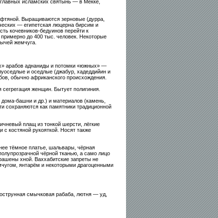
 главных исламских святынь — в Мекке,
ефтяной. Выращиваются зерновые (дурра,
ических — египетская люцерна бирсим и
сть кочевников-бедуинов перейти к
 примерно до 400 тыс. человек. Некоторые
ычей жемчуга.
х» арабов аднаниды и потомки «южных» —
луоседлые и оседлые (джабур, хадеддийин и
абов, обычно африканского происхождения.
 сегрегация женщин. Бытует полигиния.
ома-башни и др.) и материалов (камень,
ти сохраняются как памятники традиционной
ичневый плащ из тонкой шерсти, лёгкие
и с костяной рукояткой. Носят также
нее тёмное платье, шальвары, чёрная
полупрозрачной чёрной тканью, а само лицо
крашены хной. Ваххабитские запреты не
емчугом, янтарём и некоторыми драгоценными
острунная смычковая рабаба, лютня — уд,