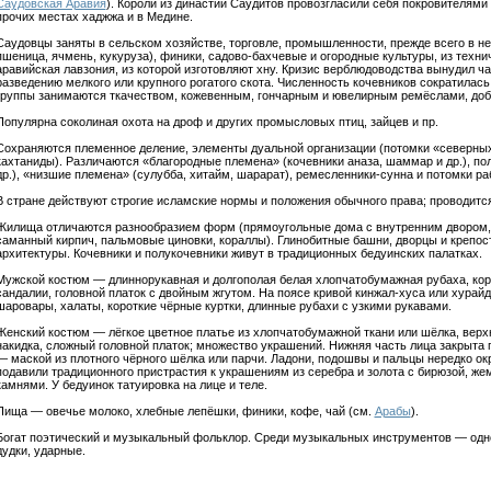
Саудовская Аравия
). Короли из династии Саудитов провозгласили себя покровителями
прочих местах хаджжа и в Медине.
Саудовцы заняты в сельском хозяйстве, торговле, промышленности, прежде всего в н
пшеница, ячмень, кукуруза), финики, садово-бахчевые и огородные культуры, из техн
аравийская лавзония, из которой изготовляют хну. Кризис верблюдоводства вынудил ча
разведению мелкого или крупного рогатого скота. Численность кочевников сократилась
группы занимаются ткачеством, кожевенным, гончарным и ювелирным ремёслами, доб
Популярна соколиная охота на дроф и других промысловых птиц, зайцев и пр.
Сохраняются племенное деление, элементы дуальной организации (потомки «северны
кахтаниды). Различаются «благородные племена» (кочевники аназа, шаммар и др.), по
др.), «низшие племена» (сулубба, хитайм, шарарат), ремесленники-сунна и потомки р
В стране действуют строгие исламские нормы и положения обычного права; проводится
Жилища отличаются разнообразием форм (прямоугольные дома с внутренним двором, д
саманный кирпич, пальмовые циновки, кораллы). Глинобитные башни, дворцы и крепос
архитектуры. Кочевники и полукочевники живут в традиционных бедуинских палатках.
Мужской костюм — длиннорукавная и долгополая белая хлопчатобумажная рубаха, кор
сандалии, головной платок с двойным жгутом. На поясе кривой кинжал-хуса или хурайд
шаровары, халаты, короткие чёрные куртки, длинные рубахи с узкими рукавами.
Женский костюм — лёгкое цветное платье из хлопчатобумажной ткани или шёлка, верх
накидка, сложный головной платок; множество украшений. Нижняя часть лица закрыта 
— маской из плотного чёрного шёлка или парчи. Ладони, подошвы и пальцы нередко о
подавили традиционного пристрастия к украшениям из серебра и золота с бирюзой, ж
камнями. У бедуинок татуировка на лице и теле.
Пища — овечье молоко, хлебные лепёшки, финики, кофе, чай (см.
Арабы
).
Богат поэтический и музыкальный фольклор. Среди музыкальных инструментов — одн
дудки, ударные.