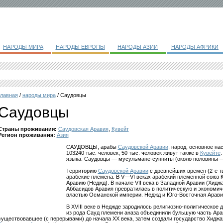
НАРОДЫ МИРА
НАРОДЫ ЕВРОПЫ
НАРОДЫ АЗИИ
НАРОДЫ АФРИКИ
главная
/
народы мира
/ Саудовцы
Саудовцы
Страны проживания:
Саудовская Аравия
,
Кувейт
Регион проживания:
Азия
САУДОВЦЫ, арабы
Саудовской Аравии
, народ, основное н
103240 тыс. человек, 50 тыс. человек живут также в
Кувейте
.
языка. Саудовцы — мусульмане-сунниты (около половины — 
Территорию
Саудовской Аравии
с древнейших времён (2-е т
арабские племена. В V—VI веках арабский племенной союз
Аравию (Неджд). В начале VII века в Западной Аравии (Хидж
Аббасидов Аравия превратилась в политическую и экономиче
властью Османской империи. Неджд и Юго-Восточная Арави
В XVIII веке в Неджде зародилось религиозно-политическое 
из рода Сауд племени аназа объединили бульшую часть Арав
существовавшее (с перерывами) до начала XX века, затем создали государство Хиджа