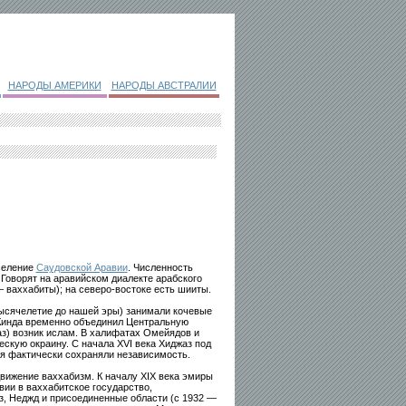
НАРОДЫ АМЕРИКИ
НАРОДЫ АВСТРАЛИИ
аселение
Саудовской Аравии
. Численность
 Говорят на аравийском диалекте арабского
ваххабиты); на северо-востоке есть шииты.
ысячелетие до нашей эры) занимали кочевые
 Кинда временно объединил Центральную
аз) возник ислам. В халифатах Омейядов и
скую окраину. С начала XVI века Хиджаз под
я фактически сохраняли независимость.
движение ваххабизм. К началу XIX века эмиры
ии в ваххабитское государство,
з, Неджд и присоединенные области (с 1932 —