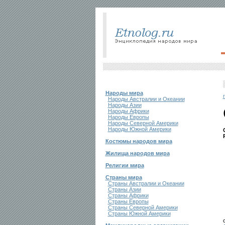
Народы мира
Народы Австралии и Океании
Народы Азии
Народы Африки
Народы Европы
Народы Северной Америки
Народы Южной Америки
Костюмы народов мира
Жилища народов мира
Религии мира
Страны мира
Страны Австралии и Океании
Страны Азии
Страны Африки
Страны Европы
Страны Северной Америки
Страны Южной Америки