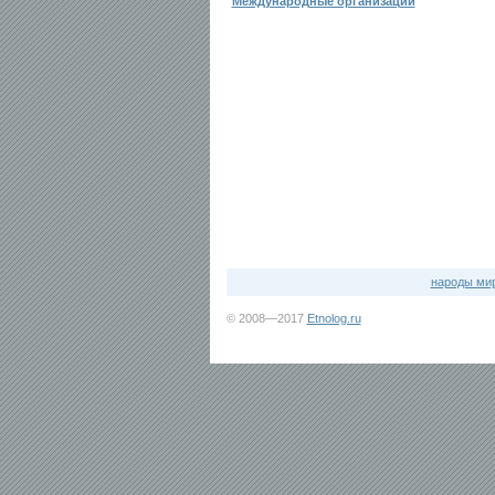
Международные организации
народы ми
© 2008—2017
Etnolog.ru