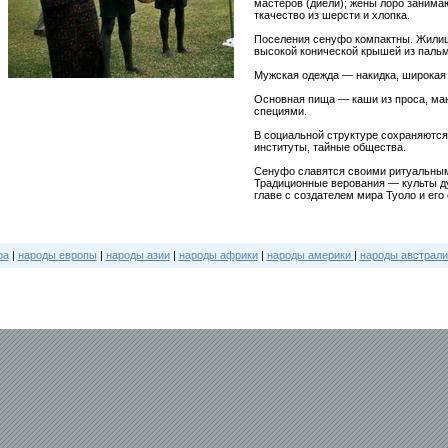
мастеров (диели); жёны лоро занима
ткачество из шерсти и хлопка.
Поселения сенуфо компактны. Жилище
высокой конической крышей из паль
Мужская одежда — накидка, широкая 
Основная пища — каши из проса, ман
специями.
В социальной структуре сохраняютс
институты, тайные общества.
Сенуфо славятся своими ритуальны
Традиционные верования — культы д
главе с создателем мира Туоло и его
ра
|
народы европы
|
народы азии
|
народы африки
|
народы америки
|
народы австрали