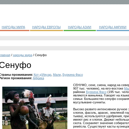
НАРОДЫ МИРА
НАРОДЫ ЕВРОПЫ
НАРОДЫ АЗИИ
НАРОДЫ АФРИКИ
главная
/
народы мира
/ Сенуфо
Сенуфо
Страны проживания:
Кот-д'Ивуар
,
Мали
,
Буркина Фасо
Регион проживания:
Африка
СЕНУФО, сене, сиена, народ на сев
907 тыс. человек), на юго-востоке
Ма
районах
Буркина Фасо
(195 тыс. чело
являются миньянка. Говорят на язык
семьи. Большинство сенуфо сохраня
мусульмане-сунниты.
Высоко развито интенсивное ручное з
хлопок, фасоль, арахис, земляной гор
тыква), используются удобрения, пр
имеют рис и хлопок. Держат небольшо
скота. Сохраняет значение собирател
ремёсла. Существуют касты кузнецов