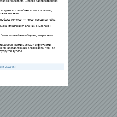
ются гончарством. Широко распространено
 круглое, глинобитное или сырцовое, с
мовых листьев.
рубаха, женская — яркая несшитая юбка.
иока, похлёбки из овощей с маслом и
я большесемейные общины, возрастные
ми деревянными масками и фигурами.
ухов, составляющих сложный пантеон во
 супругой Туолео.
и и океании