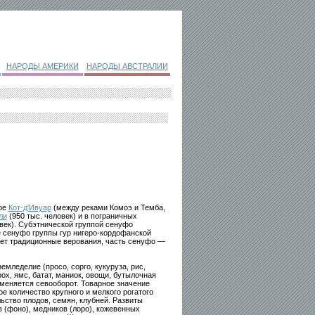
НАРОДЫ АМЕРИКИ
НАРОДЫ АВСТРАЛИИ
ере
Кот-д'Ивуар
(между реками Комоэ и Темба,
ли
(950 тыс. человек) и в пограничных
век). Субэтнической группой сенуфо
е сенуфо группы гур нигеро-кордофанской
ет традиционные верования, часть сенуфо —
емледелие (просо, сорго, кукуруза, рис,
ох, ямс, батат, маниок, овощи, бутылочная
именяется севооборот. Товарное значение
е количество крупного и мелкого рогатого
ьство плодов, семян, клубней. Развиты
 (фоно), медников (лоро), кожевенных