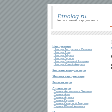
Народы мира
Народы Австралии и Океании
Народы Азии
Народы Африки
Народы Европы
Народы Северной Америки
Народы Южной Америки
Костюмы народов мира
Жилища народов мира
Религии мира
Страны мира
Страны Австралии и Океании
Страны Азии
Страны Африки
Страны Европы
Страны Северной Америки
Страны Южной Америки