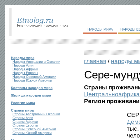
НАРОДЫ МИРА
НАРОДЫ Е
Народы мира
главная
/
народы м
Народы Австралии и Океании
Народы Азии
Народы Африки
Сере-мунд
Народы Европы
Народы Северной Америки
Народы Южной Америки
Страны проживани
Костюмы народов мира
Центральноафрика
Жилища народов мира
Регион проживани
Религии мира
Страны мира
СЕРЕ
Страны Австралии и Океании
Страны Азии
Демо
Страны Африки
Страны Европы
тыс.
Страны Северной Америки
Страны Южной Америки
чело