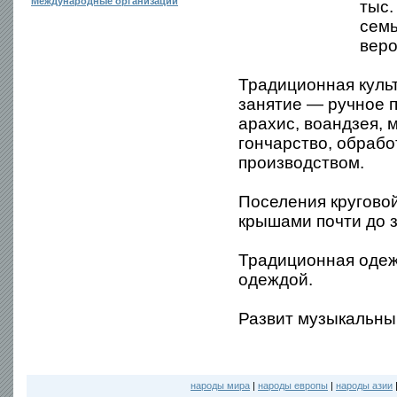
Международные организации
тыс.
семь
веро
Традиционная культ
занятие — ручное п
арахис, воандзея, 
гончарство, обраб
производством.
Поселения круговой
крышами почти до 
Традиционная одеж
одеждой.
Развит музыкальны
народы мира
|
народы европы
|
народы азии