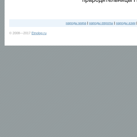
народы мира
|
народы европы
|
народы азии
© 2008—2017
Etnolog.ru