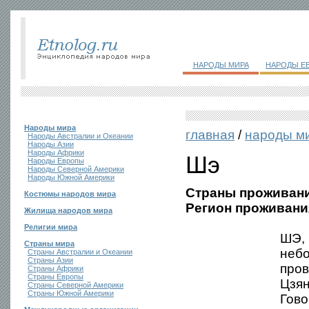
НАРОДЫ МИРА
НАРОДЫ Е
Народы мира
главная
/
народы м
Народы Австралии и Океании
Народы Азии
Народы Африки
Шэ
Народы Европы
Народы Северной Америки
Народы Южной Америки
Страны проживани
Костюмы народов мира
Регион проживани
Жилища народов мира
Религии мира
ШЭ, 
Страны мира
небо
Страны Австралии и Океании
Страны Азии
пров
Страны Африки
Страны Европы
Цзян
Страны Северной Америки
Страны Южной Америки
Гово