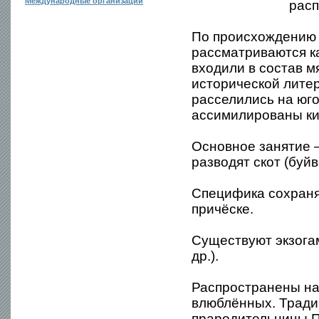
Международные организации
расп
По происхождению и
рассматриваются ка
входили в состав м
исторической литер
расселились на юг
ассимилированы ки
Основное занятие —
разводят скот (буйв
Специфика сохраня
причёске.
Существуют экзога
др.).
Распространены на
влюблённых. Тради
прародительницы П