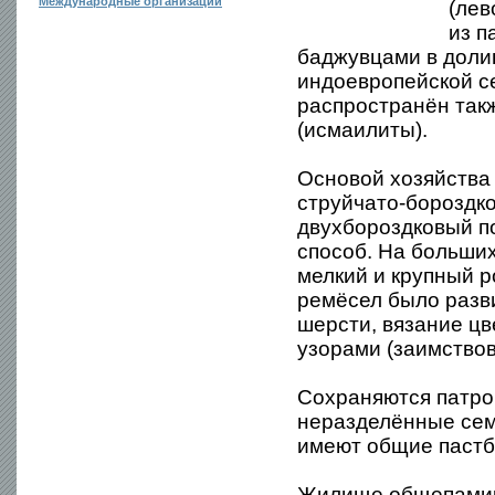
Международные организации
(лев
из п
баджувцами в доли
индоевропейской с
распространён так
(исмаилиты).
Основой хозяйства 
струйчато-бороздко
двухбороздковый п
способ. На больших
мелкий и крупный р
ремёсел было разви
шерсти, вязание цв
узорами (заимствов
Сохраняются патро
неразделённые сем
имеют общие пастб
Жилище общепамирс