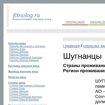
НАРОДЫ МИРА
НАРОДЫ Е
Народы мира
главная
/
народы м
Народы Австралии и Океании
Народы Азии
Народы Африки
Шугнанцы
Народы Европы
Народы Северной Америки
Народы Южной Америки
Страны проживани
Костюмы народов мира
Регион проживани
Жилища народов мира
Религии мира
ШУГН
Страны мира
пами
Страны Австралии и Океании
Страны Азии
АО —
Страны Африки
Страны Европы
Сохч
Страны Северной Америки
Страны Южной Америки
доли