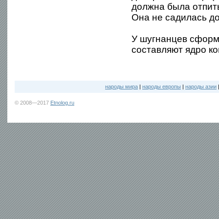
должна была отпить
Она не садилась до 
У шугнанцев сформ
составляют ядро к
народы мира
|
народы европы
|
народы азии
© 2008—2017
Etnolog.ru