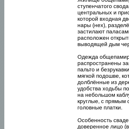
ступенчатого свода
центральных и прис
которой входная д
нары (нех), раздел
застилают паласами
расположен открыт
выводящей дым чер
Одежда общепамир
распространены за
пальто и безрукавк
мягкой подошве, ко
долблённые из дер
удобства ходьбы п
на небольшом кабл
круглые, с прямым
головные платки.
Особенность свадеб
доверенное лицо (ва