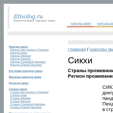
НАРОДЫ МИРА
НАРОДЫ Е
Народы мира
главная
/
народы м
Народы Австралии и Океании
Народы Азии
Народы Африки
Сикхи
Народы Европы
Народы Северной Америки
Народы Южной Америки
Страны проживани
Костюмы народов мира
Регион проживани
Жилища народов мира
Религии мира
СИК
Страны мира
докт
Страны Австралии и Океании
Страны Азии
панд
Страны Африки
Страны Европы
Пенд
Страны Северной Америки
Страны Южной Америки
в ст