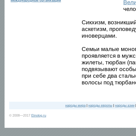
Международные организации
Вел
чело
Сикхизм, возникший
аскетизм, проповед
иноверцами.
Семьи малые моног
проявляется в мужс
жилеты, тюрбан (па
подвязывают особы
при себе два сталь
волосы под тюрбан
народы мира
|
народы европы
|
народы азии
© 2008—2017
Etnolog.ru