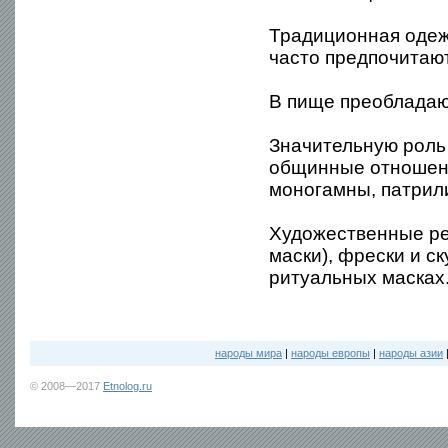
Традиционная одеж
часто предпочитают
В пище преобладают
Значительную роль 
общинные отношени
моногамны, патрил
Художественные ре
маски), фрески и с
ритуальных масках
народы мира
|
народы европы
|
народы азии
© 2008—2017
Etnolog.ru