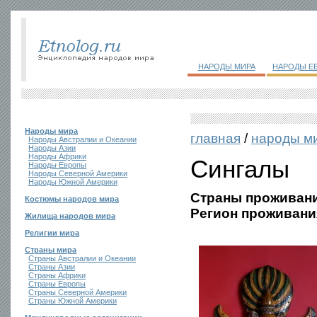
НАРОДЫ МИРА
НАРОДЫ Е
Народы мира
главная
/
народы м
Народы Австралии и Океании
Народы Азии
Народы Африки
Сингалы
Народы Европы
Народы Северной Америки
Народы Южной Америки
Страны проживани
Костюмы народов мира
Регион проживани
Жилища народов мира
Религии мира
Страны мира
Страны Австралии и Океании
Страны Азии
Страны Африки
Страны Европы
Страны Северной Америки
Страны Южной Америки