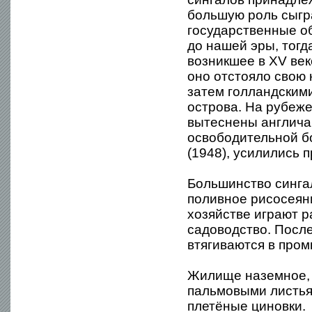
большую роль сыгр
государственные о
до нашей эры, тогд
возникшее в XV век
оно отстояло свою 
затем голландским
острова. На рубеже
вытеснены англича
освободительной 
(1948), усилились 
Большинство синга
поливное рисосеян
хозяйстве играют р
садоводство. Посл
втягиваются в про
Жилище наземное, 
пальмовыми листья
плетёные циновки.