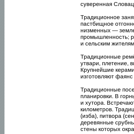
суверенная Словац
Традиционное занят
пастбищное отгонно
низменных — землед
промышленность; р
и сельским жителя
Традиционные ремё
утвари, плетение, 
Крупнейшие керами
изготовляют фаянс 
Традиционные пос
планировки. В гор
и хутора. Встречаю
километров. Тради
(изба), питвора (с
деревянные срубны
стены которых окр