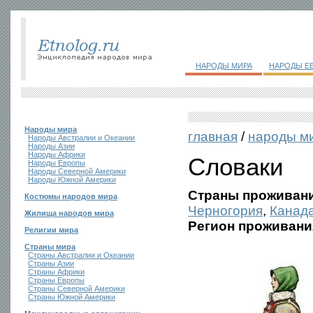
НАРОДЫ МИРА
НАРОДЫ Е
Народы мира
главная
/
народы м
Народы Австралии и Океании
Народы Азии
Народы Африки
Словаки
Народы Европы
Народы Северной Америки
Народы Южной Америки
Страны проживани
Костюмы народов мира
Черногория
,
Канад
Жилища народов мира
Регион проживани
Религии мира
Страны мира
Страны Австралии и Океании
Страны Азии
Страны Африки
Страны Европы
Страны Северной Америки
Страны Южной Америки