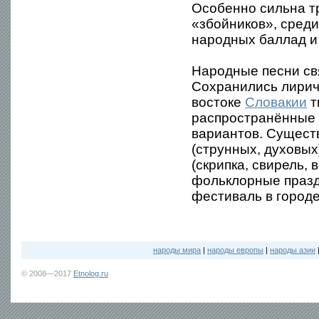
Особенно сильна т
«збойников», сред
народных баллад и 
Народные песни св
Сохранились лирич
востоке
Словакии
т
распространённые 
вариантов. Сущест
(струнных, духовы
(скрипка, свирель,
фольклорные празд
фестиваль в город
народы мира
|
народы европы
|
народы азии
© 2008—2017
Etnolog.ru