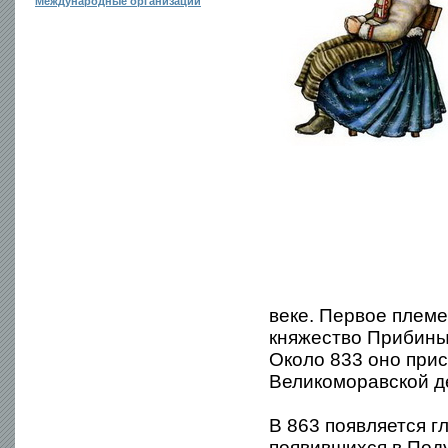
Международные организации
веке. Первое племе
княжество Прибины,
Около 833 оно при
Великоморавской д
В 863 появляется г
появившихся в Поду