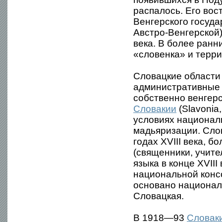
распалось. Его вост
Венгерского госуда
Австро-Венгерской
века. В более ранн
«словенка» и терри
Словацкие области
административные е
собственно венгер
Словакии
(Slavonia
условиях националь
мадьяризации. Сло
годах XVIII века, 
(священники, учите
языка в конце XVII
национальной конс
основано национал
Словацкая.
В 1918—93
Словак