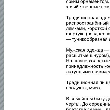
ярким орнаментом.
хозяйственные пом
Традиционная одеж
распространённый 
лямками, короткой 
фартука (позднее ю
— туникообразная д
Мужская одежда — 
расшитые шнуром),
На шляпе холостые
принадлежность ко
латунными пряжкам
Традиционная пища
продукты, мясо.
В семейном быту д
черты. До середин
братские семьи. Гл