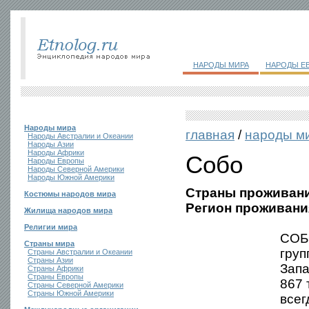
НАРОДЫ МИРА
НАРОДЫ Е
Народы мира
главная
/
народы м
Народы Австралии и Океании
Народы Азии
Народы Африки
Собо
Народы Европы
Народы Северной Америки
Народы Южной Америки
Страны проживани
Костюмы народов мира
Регион проживани
Жилища народов мира
Религии мира
СОБО
Страны мира
гру
Страны Австралии и Океании
Страны Азии
Зап
Страны Африки
Страны Европы
867 
Страны Северной Америки
Страны Южной Америки
всег