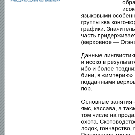
Международные организации
обра
исок
языковыми особенно
группы ква конго-к
графики. Значитель
часть придерживает
(верховное — Огэнэ
Данные лингвистик
и исоко в результа
ибо и более поздн
бини, в «империю» 
подданными верхов
пор.
Основные занятия 
ямс, кассава, а так
том числе на прода
охота. Скотоводств
лодок, гончарство, 
Разделение труда 