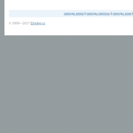
народы мира
|
народы европы
|
народы азии
© 2008—2017
Etnolog.ru