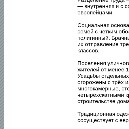
— внутренняя и с с
европейцами.
Социальная основа
семей с чётким обо
полигинный. Брачн
их отправление тр
классов.
Поселения уличног
жителей от менее 1
Усадьбы отдельных
огорожены с трёх и
многокамерные, сто
четырёхскатными к
строительстве дом
Традиционная одеж
сосуществует с ев