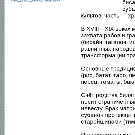
Международные организации
биса
суба
культов, часть — х
В XVIII—XIX веках 
захвата рабов и гр
(бисайя, тагалов, 
равнинных народов
трансформации тра
Основные традицио
(рис, батат, таро, 
перец, томаты, бак
Счёт родства била
носит ограниченный
невесту. Брак мат
субанон протекает 
старейшинами (тим
Поселения мелкие 