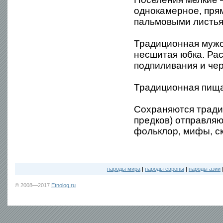
однокамерное, прям
пальмовыми листья
Традиционная мужс
несшитая юбка. Ра
подпиливания и чер
Традиционная пища
Сохраняются тради
предков) отправля
фольклор, мифы, ск
народы мира
|
народы европы
|
народы азии
© 2008—2017
Etnolog.ru