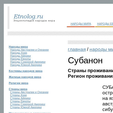
НАРОДЫ МИРА
НАРОДЫ Е
Народы мира
главная
/
народы м
Народы Австралии и Океании
Народы Азии
Народы Африки
Субанон
Народы Европы
Народы Северной Америки
Народы Южной Америки
Страны проживани
Костюмы народов мира
Регион проживани
Жилища народов мира
Религии мира
СУБА
Страны мира
остр
Страны Австралии и Океании
Страны Азии
на я
Страны Африки
Страны Европы
авст
Страны Северной Америки
Страны Южной Америки
сибу