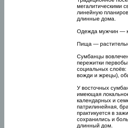
мегалитическими с
линейную планиров
длинные дома.
Одежда мужчин — к
Пища — растительн
Сумбанцы вовлечен
пережитки первобы
социальных слоёв:
вожди и жрецы), о
У восточных сумба
имеющая локальное
календарных и сем
патрилинейная, бр
практикуется в заж
сохранились и бо
длинный дом.