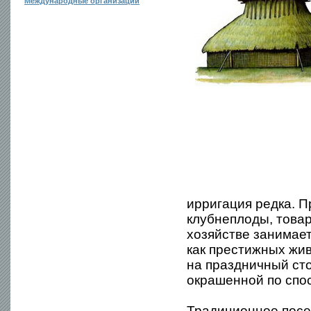
Международные организации
ирригация редка. П
клубнеплоды, това
хозяйстве занимает
как престижных жив
на праздничный сто
окрашенной по спос
Традиционное посе