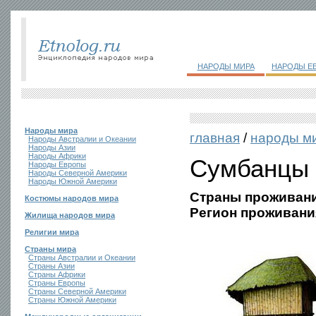
НАРОДЫ МИРА
НАРОДЫ Е
Народы мира
главная
/
народы м
Народы Австралии и Океании
Народы Азии
Народы Африки
Сумбанцы
Народы Европы
Народы Северной Америки
Народы Южной Америки
Страны проживани
Костюмы народов мира
Регион проживани
Жилища народов мира
Религии мира
Страны мира
Страны Австралии и Океании
Страны Азии
Страны Африки
Страны Европы
Страны Северной Америки
Страны Южной Америки