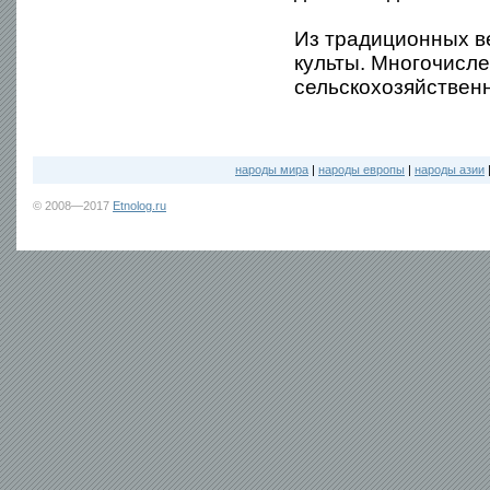
Из традиционных в
культы. Многочисл
сельскохозяйственн
народы мира
|
народы европы
|
народы азии
© 2008—2017
Etnolog.ru