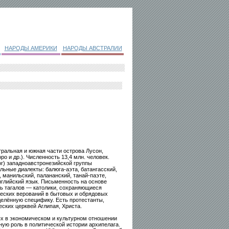
НАРОДЫ АМЕРИКИ
НАРОДЫ АВСТРАЛИИ
ральная и южная части острова Лусон,
о и др.). Численность 13,4 млн. человек.
ог) западноавстронезийской группы
льные диалекты: балюга-аэта, батангасский,
, манильский, палананский, танай-паэте,
нглийский язык. Письменность на основе
ь тагалов — католики, сохраняющиеся
еских верований в бытовых и обрядовых
елённую специфику. Есть протестанты,
ских церквей Аглипая, Христа.
ых в экономическом и культурном отношении
ую роль в политической истории архипелага.