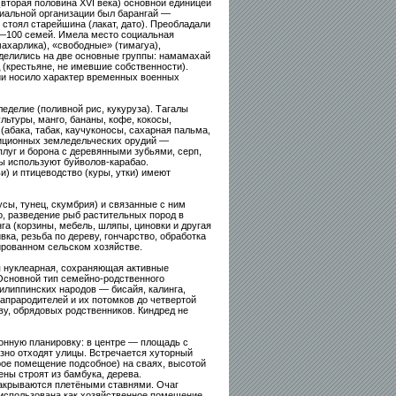
(вторая половина XVI века) основной единицей
иальной организации был барангай —
 стоял старейшина (лакат, дато). Преобладали
—100 семей. Имела место социальная
харлика), «свободные» (тимагуа),
делились на две основные группы: намамахай
 (крестьяне, не имевшие собственности).
и носило характер временных военных
делие (поливной рис, кукуруза). Тагалы
ьтуры, манго, бананы, кофе, кокосы,
(абака, табак, каучуконосы, сахарная пальма,
диционных земледельческих орудий —
луг и борона с деревянными зубьями, серп,
лы используют буйволов-карабао.
и) и птицеводство (куры, утки) имеют
сы, тунец, скумбрия) и связанные с ним
о, разведение рыб растительных пород в
га (корзины, мебель, шляпы, циновки и другая
вка, резьба по дереву, гончарство, обработка
ированном сельском хозяйстве.
я нуклеарная, сохраняющая активные
Основной тип семейно-родственного
филиппинских народов — бисайя, калинга,
рапрародителей и их потомков до четвертой
ву, обрядовых родственников. Киндред не
ионную планировку: в центре — площадь с
зно отходят улицы. Встречается хуторный
рое помещение подсобное) на сваях, высотой
ны строят из бамбука, дерева.
закрываются плетёными ставнями. Очаг
использована как хозяйственное помещение.