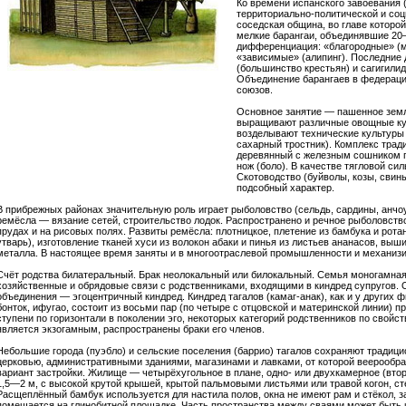
Ко времени испанского завоевания 
территориально-политической и соц
соседская община, во главе которой
мелкие барангаи, объединявшие 20
дифференциация: «благородные» (ма
«зависимые» (алипинг). Последние 
(большинство крестьян) и сагигилид
Объединение барангаев в федераци
союзов.
Основное занятие — пашенное земле
выращивают различные овощные кул
возделывают технические культуры 
сахарный тростник). Комплекс тра
деревянный с железным сошником п
нож (боло). В качестве тягловой си
Скотоводство (буйволы, козы, свинь
подсобный характер.
В прибрежных районах значительную роль играет рыболовство (сельдь, сардины, анчоу
ремёсла — вязание сетей, строительство лодок. Распространено и речное рыболовств
прудах и на рисовых полях. Развиты ремёсла: плотницкое, плетение из бамбука и ротан
утварь), изготовление тканей хуси из волокон абаки и пинья из листьев ананасов, выши
металла. В настоящее время заняты и в многоотраслевой промышленности и механиз
Счёт родства билатеральный. Брак неолокальный или билокальный. Семья моногамна
хозяйственные и обрядовые связи с родственниками, входящими в киндред супругов. 
объединения — эгоцентричный киндред. Киндред тагалов (камаг-анак), как и у других 
бонток, ифугао, состоит из восьми пар (по четыре с отцовской и материнской линии) п
ступени по горизонтали в поколении эго, некоторых категорий родственников по свойст
является экзогамным, распространены браки его членов.
Небольшие города (пуэбло) и сельские поселения (баррио) тагалов сохраняют традиц
церковью, административными зданиями, магазинами и лавками, от которой веерообра
вариант застройки. Жилище — четырёхугольное в плане, одно- или двухкамерное (вто
1,5—2 м, с высокой крутой крышей, крытой пальмовыми листьями или травой когон, сте
Расщеплённый бамбук используется для настила полов, окна не имеют рам и стёкол, 
помещается на глинобитной площадке. Часть пространства между сваями может быть 