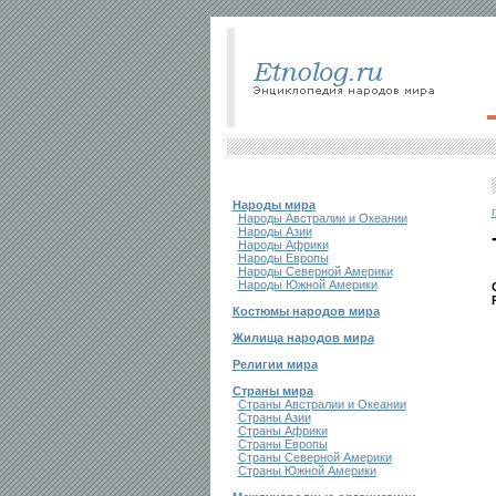
Народы мира
Народы Австралии и Океании
Народы Азии
Народы Африки
Народы Европы
Народы Северной Америки
Народы Южной Америки
Костюмы народов мира
Жилища народов мира
Религии мира
Страны мира
Страны Австралии и Океании
Страны Азии
Страны Африки
Страны Европы
Страны Северной Америки
Страны Южной Америки