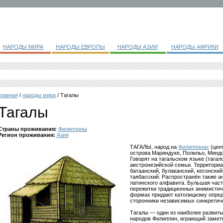
НАРОДЫ МИРА
НАРОДЫ ЕВРОПЫ
НАРОДЫ АЗИИ
НАРОДЫ АФРИКИ
главная
/
народы мира
/ Тагалы
Тагалы
Страны проживания:
Филиппины
Регион проживания:
Азия
ТАГАЛЫ, народ на
Филиппинах
(цент
острова Мариндуке, Полильо, Миндор
Говорят на тагальском языке (тагал
австронезийской семьи. Территориа
батаанский, булаканский, кесонский
таябасский. Распространён также а
латинского алфавита. Бульшая част
пережитки традиционных анимистич
формах придают католицизму опред
сторонники независимых синкретиче
Тагалы — один из наиболее развит
народов Филиппин, играющий заметн