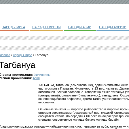
НАРОДЫ МИРА
НАРОДЫ ЕВРОПЫ
НАРОДЫ АЗИИ
НАРОДЫ АФРИКИ
главная
/
народы мира
/ Тагбануа
Тагбануа
Страны проживания:
Филиппины
Регион проживания:
Азия
ТАГБАНУА, тагбаноа (самоназвание), один из филиппинских 
части острова Палаван. Численность 13 тыс. человек. Делят
силанганов. Близки палавеньо. Говорят на языке тагбануа (т
(центральный), силангане (булалакаунос), тангдулане. Сох
основе индийского алфавита, кроме тагбануа известное тол
верования.
Основные занятия — морское рыболовство и морские пром
огневым земледелием (суходольный рис, сладкий картофель 
собирательством. До середины XX века были распространен
стенами, современное жилище близко жилищу бисайя.
Традиционная мужская одежда — набедренная повязка, передник из луба, женская — на