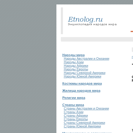
Народы мира
Народы Австралии и Океании
Народы Азии
Народы Африки
Народы Европы
Народы Северной Америки
Народы Южной Америки
Костюмы народов мира
Жилища народов мира
Религии мира
Страны мира
Страны Австралии и Океании
Страны Азии
Страны Африки
Страны Европы
Страны Северной Америки
Страны Южной Америки