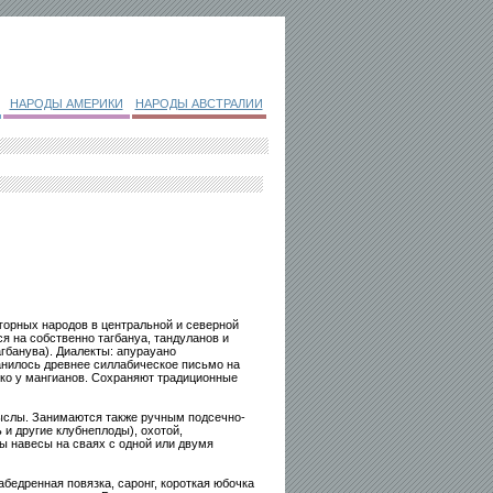
НАРОДЫ АМЕРИКИ
НАРОДЫ АВСТРАЛИИ
горных народов в центральной и северной
ся на собственно тагбануа, тандуланов и
агбанува). Диалекты: апурауано
ранилось древнее силлабическое письмо на
ько у мангианов. Сохраняют традиционные
ыслы. Занимаются также ручным подсечно-
и другие клубнеплоды), охотой,
ы навесы на сваях с одной или двумя
бедренная повязка, саронг, короткая юбочка