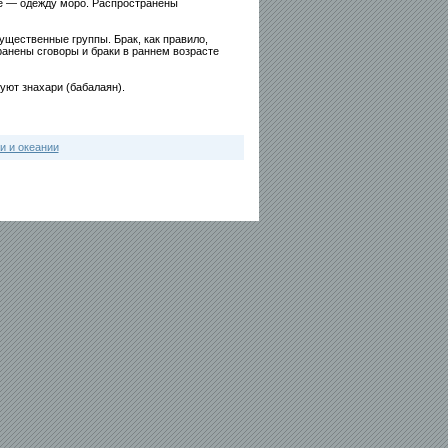
ге — одежду моро. Распространены
ущественные группы. Брак, как правило,
анены сговоры и браки в раннем возрасте
уют знахари (бабалаян).
и и океании