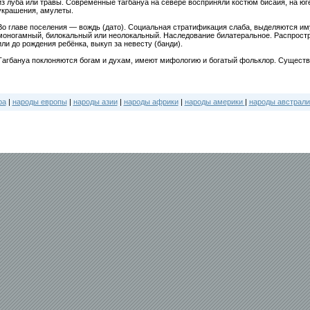
из луба или травы. Современные тагбануа на севере восприняли костюм бисайя, на ю
украшения, амулеты.
Во главе поселения — вождь (дато). Социальная стратификация слаба, выделяются им
моногамный, билокальный или неолокальный. Наследование билатеральное. Распростр
или до рождения ребёнка, выкуп за невесту (банди).
Тагбануа поклоняются богам и духам, имеют мифологию и богатый фольклор. Существ
ра
|
народы европы
|
народы азии
|
народы африки
|
народы америки
|
народы австрали