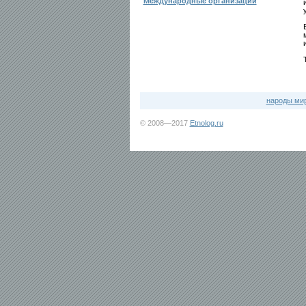
Международные организации
народы ми
© 2008—2017
Etnolog.ru