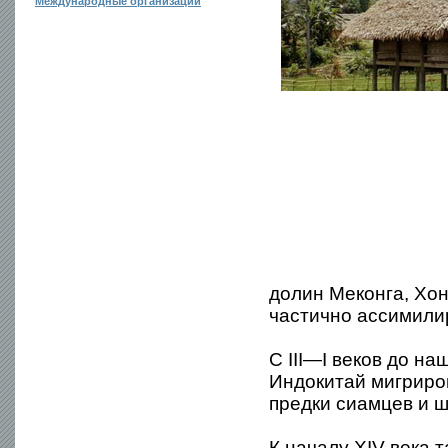
Международные организации
долин Меконга, Хон
частично ассимилир
С III—I веков до н
Индокитай мигриров
предки сиамцев и ш
К началу XIV века 