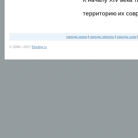
территорию их сов
народы мира
|
народы европы
|
народы азии
© 2008—2017
Etnolog.ru