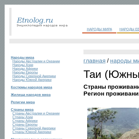
НАРОДЫ МИРА
НАРОДЫ Е
Народы мира
главная
/
народы м
Народы Австралии и Океании
Народы Азии
Народы Африки
Таи (Южны
Народы Европы
Народы Северной Америки
Народы Южной Америки
Страны проживани
Костюмы народов мира
Регион проживани
Жилища народов мира
Религии мира
Страны мира
Страны Австралии и Океании
Страны Азии
Страны Африки
Страны Европы
Страны Северной Америки
Страны Южной Америки