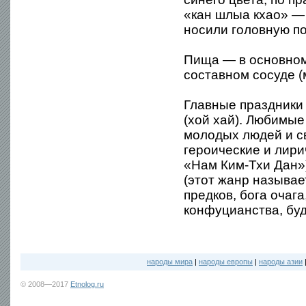
«кан шлыа кхао» —
носили головную п
Пища — в основном 
составном сосуде (
Главные праздники 
(хой хай). Любимы
молодых людей и св
героические и лири
«Нам Ким-Тхи Дан»
(этот жанр называ
предков, бога очага
конфуцианства, буд
народы мира
|
народы европы
|
народы азии
© 2008—2017
Etnolog.ru