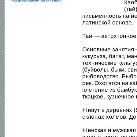
Международные организации
Каоб
(тай
письменность на и
латинской основе.
Таи — автохтонное
Основные занятия 
кукуруза, батат, ма
технические культу
(буйволы, быки, св
рыбоводство. Рыбо
рек. Охотятся на к
плетение из бамбук
ткацкое, кузнечное 
Живут в деревнях (
склонах холмов. До
Женская и мужская 
синего цвета, по п