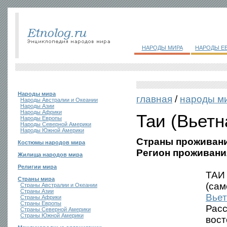
НАРОДЫ МИРА
НАРОДЫ Е
Народы мира
главная
/
народы м
Народы Австралии и Океании
Народы Азии
Народы Африки
Таи (Вьетн
Народы Европы
Народы Северной Америки
Народы Южной Америки
Страны проживани
Костюмы народов мира
Регион проживани
Жилища народов мира
Религии мира
ТАИ
Страны мира
(сам
Страны Австралии и Океании
Страны Азии
Вье
Страны Африки
Страны Европы
Расс
Страны Северной Америки
Страны Южной Америки
вос