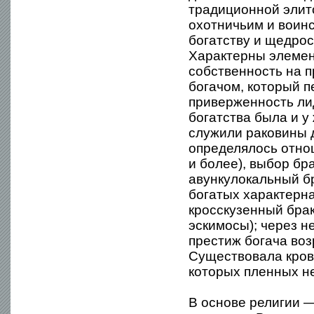
традиционной элит
охотничьим и воин
богатству и щедрос
Характерны элемен
собственность на 
богачом, который 
приверженность ли
богатства была и 
служили раковины 
определялось отнош
и более), выбор б
авункулокальный бр
богатых характерн
кросскузенный брак
эскимосы); через н
престиж богача воз
Существовала кровн
которых пленных не
В основе религии 