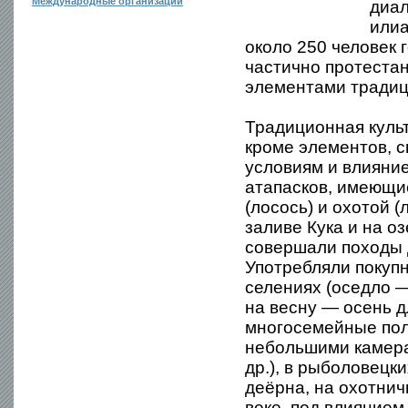
Международные организации
диал
илиа
около 250 человек 
частично протестан
элементами традиц
Традиционная культ
кроме элементов, 
условиям и влияни
атапасков, имеющи
(лосось) и охотой 
заливе Кука и на о
совершали походы 
Употребляли покуп
селениях (оседло —
на весну — осень 
многосемейные пол
небольшими камера
др.), в рыболовец
деёрна, на охотнич
веке, под влиянием