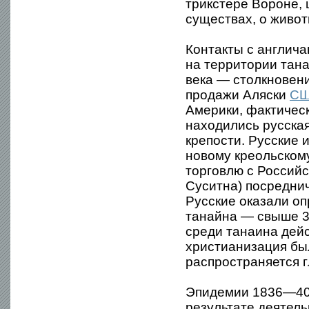
трикстере Вороне, 
существах, о живот
Контакты с англича
на территории тана
века — столкновени
продажи Аляски
С
Америки, фактичес
находились русская
крепости. Русские 
новому креольском
торговлю с Российс
Суситна) посреднич
Русские оказали оп
танайна — свыше 30
среди танаина дей
христианизация бы
распространяется 
Эпидемии 1836—40 
результате деятел