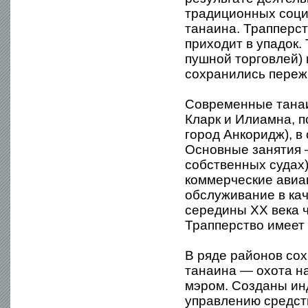
традиционных соци
танаина. Трапперст
приходит в упадок
пушной торговлей) 
сохранились переж
Современные танаи
Кларк и Илиамна, п
город Анкоридж), в
Основные занятия 
собственных судах)
коммерческие авиа
обслуживание в кач
середины XX века 
Трапперство имеет
В ряде районов со
танаина — охота н
мэром. Созданы инд
управлению средст