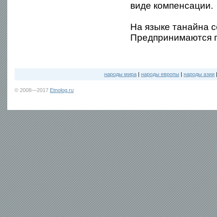
виде компенсации.
На языке танайна с
Предпринимаются п
народы мира
|
народы европы
|
народы азии
© 2008—2017
Etnolog.ru