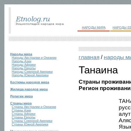
НАРОДЫ МИРА
НАРОДЫ Е
Народы мира
главная
/
народы м
Народы Австралии и Океании
Народы Азии
Народы Африки
Танаина
Народы Европы
Народы Северной Америки
Народы Южной Америки
Страны проживани
Костюмы народов мира
Регион проживани
Жилища народов мира
Религии мира
ТАНА
Страны мира
русс
Страны Австралии и Океании
Страны Азии
алут
Страны Африки
Страны Европы
Аляс
Страны Северной Америки
Страны Южной Америки
Язык