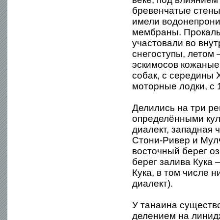
бревенчатые стены
имели водонепрониц
мембраны. Прокалыв
участовали во внут
снегоступы, летом 
эскимосов кожаные 
собак, с середины 
моторные лодки, с 
Делились на три ре
определёнными кул
диалект, западная 
Стони-Ривер и Мулч
восточный берег о
берег залива Кука 
Кука, в том числе 
диалект).
У танаина существ
делением на линид