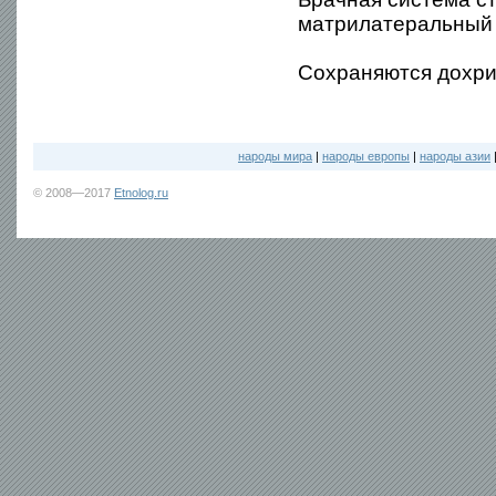
матрилатеральный 
Сохраняются дохри
народы мира
|
народы европы
|
народы азии
© 2008—2017
Etnolog.ru