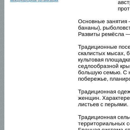
Международные организации
авст
прот
Основные занятия —
бананы), рыболовст
Развиты ремёсла — 
Традиционные посе
скалистых мысах, 
культовая площадка
седлообразной крыш
большую семью. С 
побережье, планир
Традиционная одежд
женщин. Характере
листьев с перьями.
Традиционная сель
территориальных с
Брачная система ст