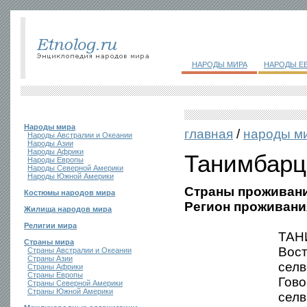
НАРОДЫ МИРА
НАРОДЫ Е
Народы мира
главная
/
народы м
Народы Австралии и Океании
Народы Азии
Народы Африки
Танимбар
Народы Европы
Народы Северной Америки
Народы Южной Америки
Страны проживани
Костюмы народов мира
Регион проживани
Жилища народов мира
Религии мира
ТАНИ
Страны мира
Вос
Страны Австралии и Океании
Страны Азии
селв
Страны Африки
Страны Европы
Гово
Страны Северной Америки
Страны Южной Америки
селв