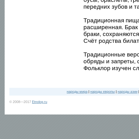
передних зубов и т
Традиционная пища
расширенная. Брак
браки, сохраняются
Счёт родства била
Традиционные веро
обряды и запреты, 
Фольклор изучен сл
народы мира
|
народы европы
|
народы азии
© 2008—2017
Etnolog.ru