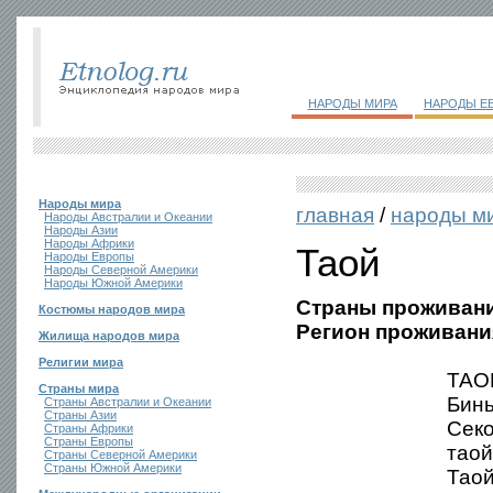
НАРОДЫ МИРА
НАРОДЫ Е
Народы мира
главная
/
народы м
Народы Австралии и Океании
Народы Азии
Народы Африки
Таой
Народы Европы
Народы Северной Америки
Народы Южной Америки
Страны проживани
Костюмы народов мира
Регион проживани
Жилища народов мира
Религии мира
ТАОЙ
Страны мира
Бинь
Страны Австралии и Океании
Страны Азии
Секо
Страны Африки
Страны Европы
таой
Страны Северной Америки
Страны Южной Америки
Таой