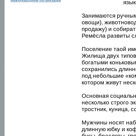
Международные организации
язык
Занимаются ручным
овощи), животновод
продажу) и собира
Ремёсла развиты с
Поселение таой им
Жилища двух типов
богатыми коньковы
сохранились длинны
под небольшие «ком
котором живут неск
Основная социальна
несколько строго э
тростник, куница, со
Мужчины носят наб
длинную юбку и коф
бусы, браслеты, г