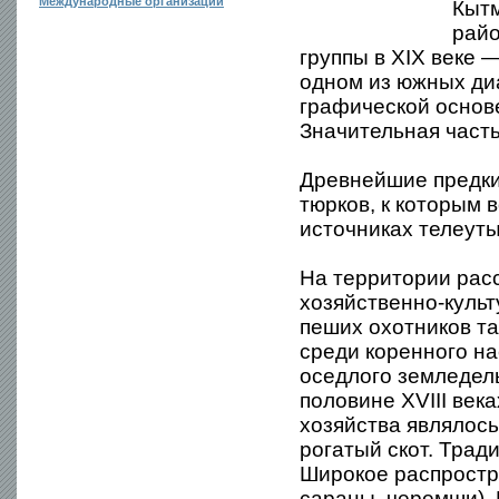
Международные организации
Кытм
райо
группы в XIX веке 
одном из южных диа
графической основ
Значительная част
Древнейшие предки
тюрков, к которым 
источниках телеуты
На территории рас
хозяйственно-культ
пеших охотников та
среди коренного н
оседлого земледель
половине XVIII век
хозяйства являлось
рогатый скот. Тра
Широкое распростр
сараны, черемши). 