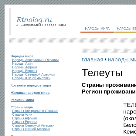
НАРОДЫ МИРА
НАРОДЫ Е
Народы мира
главная
/
народы м
Народы Австралии и Океании
Народы Азии
Народы Африки
Телеуты
Народы Европы
Народы Северной Америки
Народы Южной Америки
Страны проживани
Костюмы народов мира
Регион проживани
Жилища народов мира
Религии мира
ТЕЛЕ
Страны мира
нар
Страны Австралии и Океании
Страны Азии
(око
Страны Африки
Страны Европы
Бело
Страны Северной Америки
Страны Южной Америки
Кеме