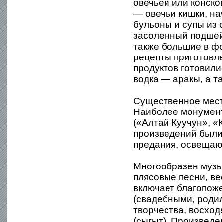
овечьей или конско
— овечьи кишки, на
бульоны и супы из с
засоленный подше
также большие в ф
рецепты приготовл
продуктов готовили
водка — аракы, а т
Существенное мест
Наиболее монумент
(«Алтай Куучун», «
произведений были
предания, освещающ
Многообразен музы
плясовые песни, в
включает благопож
(свадебными, роди
творчества, восхо
(сыгыт). Произвед