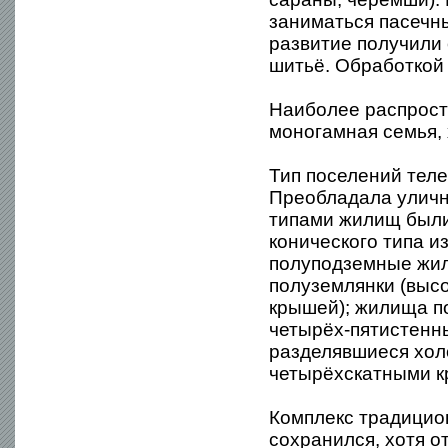
заниматься пасечн
развитие получили 
шитьё. Обработкой
Наиболее распрост
моногамная семья,
Тип поселений тел
Преобладала уличн
типами жилищ были
конического типа и
полуподземные жил
полуземлянки (высо
крышей); жилища п
четырёх-пятистенны
разделявшиеся хол
четырёхскатными 
Комплекс традицио
сохранился, хотя о