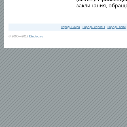
заклинания, обращ
народы мира
|
народы европы
|
народы азии
© 2008—2017
Etnolog.ru