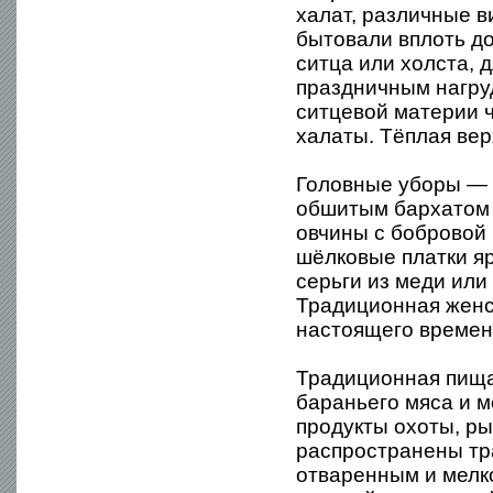
халат, различные в
бытовали вплоть д
ситца или холста, 
праздничным нагру
ситцевой материи ч
халаты. Тёплая ве
Головные уборы — 
обшитым бархатом 
овчины с бобровой 
шёлковые платки я
серьги из меди или
Традиционная женс
настоящего времен
Традиционная пища 
бараньего мяса и м
продукты охоты, р
распространены тр
отваренным и мелко