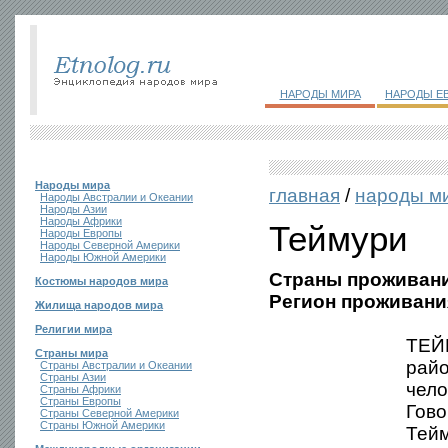
НАРОДЫ МИРА
НАРОДЫ Е
Народы мира
главная
/
народы м
Народы Австралии и Океании
Народы Азии
Народы Африки
Теймури
Народы Европы
Народы Северной Америки
Народы Южной Америки
Страны проживани
Костюмы народов мира
Регион проживани
Жилища народов мира
Религии мира
ТЕЙМ
Страны мира
рай
Страны Австралии и Океании
Страны Азии
чело
Страны Африки
Страны Европы
Гово
Страны Северной Америки
Страны Южной Америки
Тейм