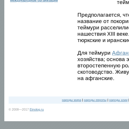
Международные организации
тей
Предполагается, ч
название от покори
теймури расселилис
нашествия XIII век
тюркские и ирански
Для теймури
Афган
хозяйства; основа
второстепенную ро
скотоводство. Живу
на афганские.
народы мира
|
народы европы
|
народы азии
© 2008—2017
Etnolog.ru