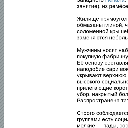
занятие), из ремёс
Жилище прямоуголь
обмазаны глиной, ч
соломенной крышей;
заменяются неболь
Мужчины носят набе
покупную фабричну
Её основу составл
наподобие сари во
укрывают верхнюю 
высокого социально
прилегающие корот
убор, накрытый бо
Распространена та
Строго соблюдаетс
группами есть соци
мелкие — пады, сос