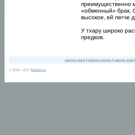
преимущественно м
«обменный» брак. 
высокое, ей легче 
У тхару широко ра
предков.
народы мира
|
народы европы
|
народы азии
© 2008—2017
Etnolog.ru