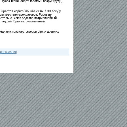
 кусок ткани, обёртываемый вокруг груди,
иряется ирригационная сеть. К XX веку у
оли крестьян-арендаторов. Родовые
ятельна. Счёт родства патрилинейный,
младший. Брак патрилокальный,
хманами признают жрецов своих древних
и и океании