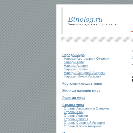
Народы мира
Народы Австралии и Океании
Народы Азии
Народы Африки
Народы Европы
Народы Северной Америки
Народы Южной Америки
Костюмы народов мира
Жилища народов мира
Религии мира
Страны мира
Страны Австралии и Океании
Страны Азии
Страны Африки
Страны Европы
Страны Северной Америки
Страны Южной Америки