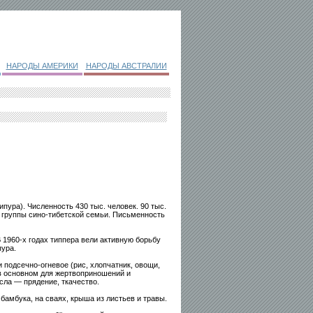
НАРОДЫ АМЕРИКИ
НАРОДЫ АВСТРАЛИИ
ипура). Численность 430 тыс. человек. 90 тыс.
 группы сино-тибетской семьи. Письменность
В 1960-х годах типпера вели активную борьбу
ура.
подсечно-огневое (рис, хлопчатник, овощи,
 в основном для жертвоприношений и
сла — прядение, ткачество.
бамбука, на сваях, крыша из листьев и травы.