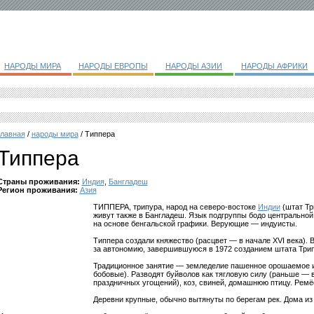
НАРОДЫ МИРА
НАРОДЫ ЕВРОПЫ
НАРОДЫ АЗИИ
НАРОДЫ АФРИКИ
главная
/
народы мира
/ Типпера
Типпера
Страны проживания:
Индия
,
Бангладеш
Регион проживания:
Азия
ТИППЕРА, трипура, народ на северо-востоке
Индии
(штат Тр
живут также в Бангладеш. Язык подгруппы бодо центральной
на основе бенгальской графики. Верующие — индуисты.
Типпера создали княжество (расцвет — в начале XVI века). 
за автономию, завершившуюся в 1972 созданием штата Трип
Традиционное занятие — земледелие пашенное орошаемое и 
бобовые). Разводят буйволов как тягловую силу (раньше —
праздничных угощений), коз, свиней, домашнюю птицу. Ремё
Деревни крупные, обычно вытянуты по берегам рек. Дома из 