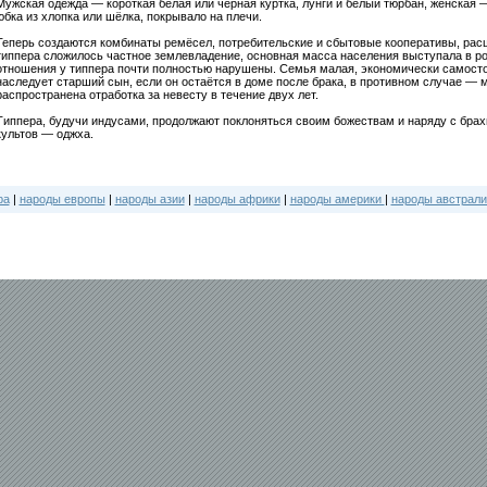
Мужская одежда — короткая белая или чёрная куртка, лунги и белый тюрбан, женская —
юбка из хлопка или шёлка, покрывало на плечи.
Теперь создаются комбинаты ремёсел, потребительские и сбытовые кооперативы, расш
типпера сложилось частное землевладение, основная масса населения выступала в р
отношения у типпера почти полностью нарушены. Семья малая, экономически самосто
наследует старший сын, если он остаётся в доме после брака, в противном случае — 
распространена отработка за невесту в течение двух лет.
Типпера, будучи индусами, продолжают поклоняться своим божествам и наряду с бра
культов — оджха.
ра
|
народы европы
|
народы азии
|
народы африки
|
народы америки
|
народы австрали