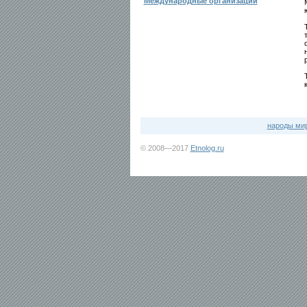
Международные организации
народы ми
© 2008—2017
Etnolog.ru