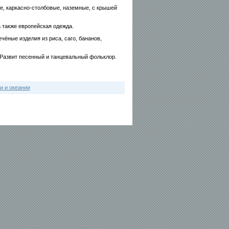
е, каркасно-столбовые, наземные, с крышей
 также европейская одежда.
чёные изделия из риса, саго, бананов,
 Развит песенный и танцевальный фольклор.
и и океании