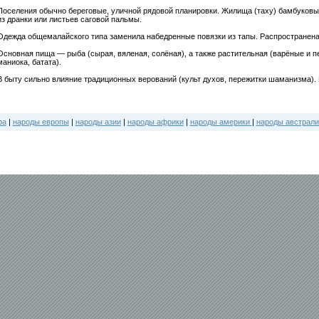
Поселения обычно береговые, уличной рядовой планировки. Жилища (таху) бамбуковы
из дранки или листьев саговой пальмы.
Одежда общемалайского типа заменила набедренные повязки из тапы. Распространена
Основная пища — рыба (сырая, вяленая, солёная), а также растительная (варёные и пе
маниока, батата).
В быту сильно влияние традиционных верований (культ духов, пережитки шаманизма).
ра
|
народы европы
|
народы азии
|
народы африки
|
народы америки
|
народы австрали