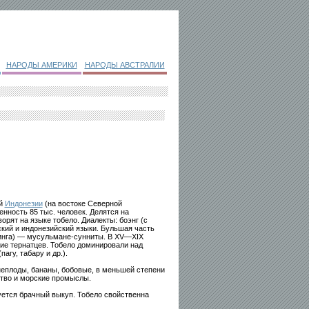
НАРОДЫ АМЕРИКИ
НАРОДЫ АВСТРАЛИИ
ой
Индонезии
(на востоке Северной
нность 85 тыс. человек. Делятся на
оворят на языке тобело. Диалекты: боэнг (с
ский и индонезийский языки. Бульшая часть
инга) — мусульмане-сунниты. В XV—XIX
ние тернатцев. Тобело доминировали над
гу, табару и др.).
еплоды, бананы, бобовые, в меньшей степени
ство и морские промыслы.
уется брачный выкуп. Тобело свойственна