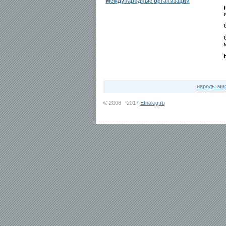
Международные организации
народы ми
© 2008—2017
Etnolog.ru