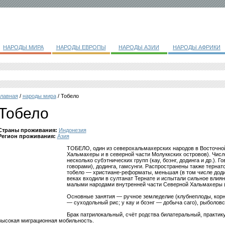
НАРОДЫ МИРА
НАРОДЫ ЕВРОПЫ
НАРОДЫ АЗИИ
НАРОДЫ АФРИКИ
главная
/
народы мира
/ Тобело
Тобело
Страны проживания:
Индонезия
Регион проживания:
Азия
ТОБЕЛО, один из северохальмахерских народов в Восточн
Хальмахеры и в северной части Молуккских островов). Числе
несколько субэтнических групп (кау, боэнг, додинга и др.). Г
говорами), додинга, гамсунги. Распространены также тернат
тобело — христиане-реформаты, меньшая (в том числе дод
веках входили в султанат Тернате и испытали сильное влия
малыми народами внутренней части Северной Хальмахеры (па
Основные занятия — ручное земледелие (клубнеплоды, корн
— суходольный рис; у кау и боэнг — добыча саго), рыболов
Брак патрилокальный, счёт родства билатеральный, практик
высокая миграционная мобильность.