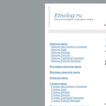
Народы мира
Народы Австралии и Океании
Народы Азии
Народы Африки
Народы Европы
Народы Северной Америки
Народы Южной Америки
Костюмы народов мира
Жилища народов мира
Религии мира
Страны мира
Страны Австралии и Океании
Страны Азии
Страны Африки
Страны Европы
Страны Северной Америки
Страны Южной Америки