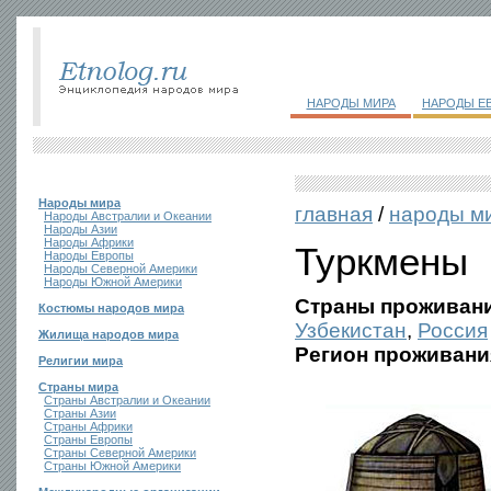
НАРОДЫ МИРА
НАРОДЫ Е
Народы мира
главная
/
народы м
Народы Австралии и Океании
Народы Азии
Народы Африки
Туркмены
Народы Европы
Народы Северной Америки
Народы Южной Америки
Страны проживани
Костюмы народов мира
Узбекистан
,
Россия
Жилища народов мира
Регион проживани
Религии мира
Страны мира
Страны Австралии и Океании
Страны Азии
Страны Африки
Страны Европы
Страны Северной Америки
Страны Южной Америки