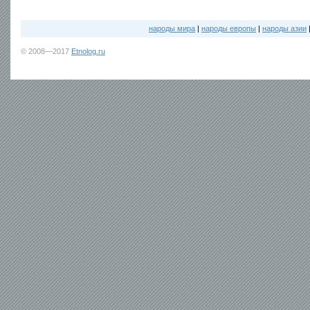
народы мира
|
народы европы
|
народы азии
© 2008—2017
Etnolog.ru