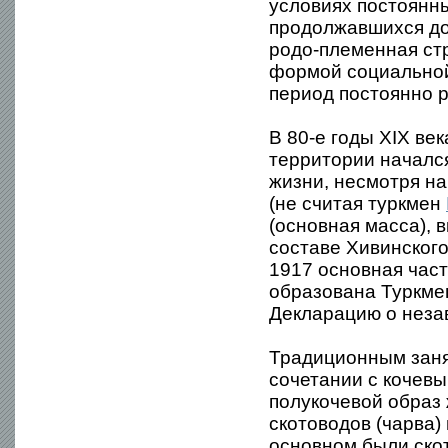
условиях постоянн
продолжавшихся до
родо-племенная ст
формой социальной
период постоянно 
В 80-е годы XIX ве
территории началс
жизни, несмотря на
(не считая туркмен
(основная масса), 
составе Хивинского
1917 основная част
образована Туркмен
Декларацию о неза
Традиционным заня
сочетании с кочевы
полукочевой образ 
скотоводов (чарва)
основном были скот