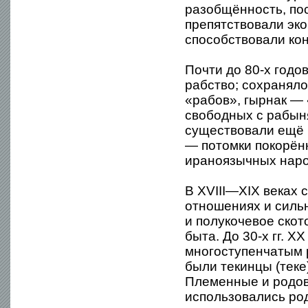
разобщённость, по
препятствовали эк
способствовали ко
Почти до 80-х годо
рабство; сохраняло
«рабов», гырнак —
свободных с рабын
существовали ещё 
— потомки покорён
ираноязычных наро
В XVIII—XIX веках 
отношениях и силь
и полукочевое ско
быта. До 30-х гг. 
многоступенчатым 
были текинцы (теке
Племенные и родов
использовались ро