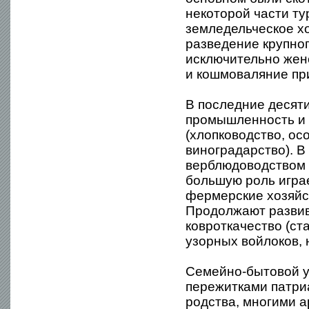
некоторой части ту
земледельческое хо
разведение крупно
исключительно женс
и кошмоваляние пр
В последние десят
промышленность и 
(хлопководство, ос
виноградарство). 
верблюдоводством 
большую роль игра
фермерские хозяйс
Продолжают разви
ковроткачество (с
узорных войлоков, 
Семейно-бытовой у
пережитками патри
родства, многими 