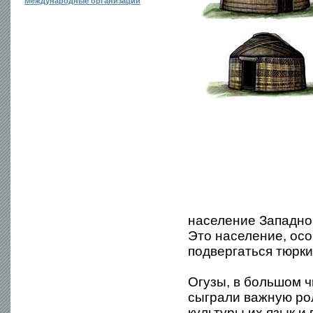
Международные организации
население Западно
Это население, осо
подвергаться тюрки
Огузы, в большом ч
сыграли важную рол
культуры их язык и