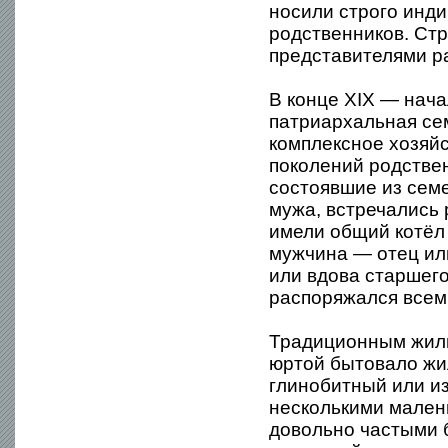
носили строго инд
родственников. Ст
представителями р
В конце XIX — нача
патриархальная сем
комплексное хозяйс
поколений родстве
состоявшие из семе
мужа, встречались
имели общий котёл 
мужчина — отец ил
или вдова старшего
распоряжался всем
Традиционным жили
юртой бытовало жи
глинобитный или из
несколькими мален
довольно частыми 