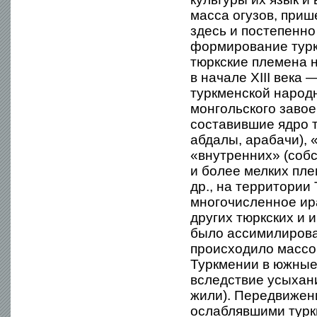
масса огузов, приш
здесь и постепенн
формирование туркм
тюркские племена н
в начале XIII века
туркменской народн
монгольского заво
составившие ядро т
абдалы, арабачи), 
«внутренних» (собс
и более мелких пле
др., на территории
многочисленное ира
других тюркских и 
было ассимилирован
происходило массо
Туркмении в южные
вследствие усыхан
жили). Передвижен
ослаблявшими турк