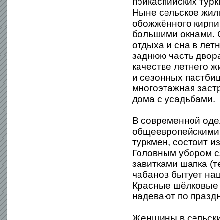
прикаспийских тур
Ныне сельское жил
обожжённого кирпи
большими окнами. 
отдыха и сна в ле
заднюю часть двора
качестве летнего ж
и сезонных пастби
многоэтажная заст
дома с усадьбами.
В современной оде
общеевропейскими 
туркмен, состоит и
Головным убором с
завитками шапка (т
чабанов бытует нац
Красные шёлковые 
надевают по празд
Женщины в сельских