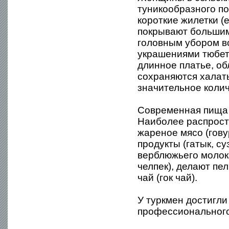
туникообразного по
короткие жилетки (е
покрывают большим
головным убором в
украшениями тюбете
длинное платье, об
сохраняются халат
значительное коли
Современная пища 
Наиболее распрост
жареное мясо (гову
продукты (гатык, су
верблюжьего молока
челпек), делают пе
чай (гок чай).
У туркмен достигл
профессионального