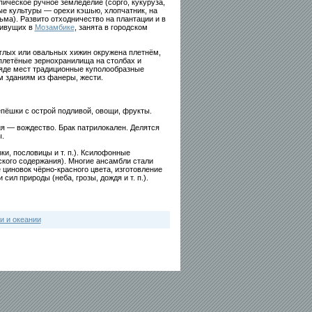
ическое ручное земледелие (сорго, кукуруза,
ые культуры — орехи кэшью, хлопчатник, на
ма). Развито отходничество на плантации и в
живущих в
Мозамбике
, занята в городском
глых или овальных хижин окружена плетнём,
 плетёные зернохранилища на столбах и
ряде мест традиционные куполообразные
 зданиям из фанеры, жести.
пёшки с острой подливой, овощи, фрукты.
я — вождество. Брак патрилокален. Делятся
.
ки, пословицы и т. п.). Ксилофонные
ского содержания). Многие ансамбли стали
 циновок чёрно-красного цвета, изготовление
ил природы (неба, грозы, дождя и т. п.).
и и океании