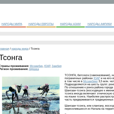
НАРОДЫ МИРА
НАРОДЫ ЕВРОПЫ
НАРОДЫ АЗИИ
НАРОДЫ АФРИКИ
главная
/
народы мира
/ Тсонга
Тсонга
Страны проживания:
Мозамбик
,
ЮАР
,
Замбия
Регион проживания:
Африка
ТСОНГА, батсонга (самоназвание), н
пограничных районах
ЮАР
и на юго-
в том числе в
Мозамбике
3,5 млн. че
Подразделяются на шесть групп: ронга
По отношению к ронга района города
Шангаан-тсонга (восходящее к имени 
тсонга иногда включают этническую о
на языке тсонга. Наиболее распростр
часть придерживается традиционных
Шангаан-тсонга, или хлангану, восход
переселившихся из Натала на террит