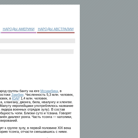
НАРОДЫ АМЕРИКИ
НАРОДЫ АВСТРАЛИИ
арод группы банту на юге
Мозамбика
, в
востоке
Замбии
. Численность 5,3 млн. человек,
ловек, в
ЮАР
1,4 млн. человек.
, хлангану, джонга, била, нвалунгу и хленгве.
 Мапуту европейцами употреблялось название
лидера военных отрядов зулу). В состав
бщность чопи. Близки суто и тсвана. Говорят
анён диалект ронга. Часть тсонга — католики,
 верований.
ят к группе зулу, в первой половине XIX века
орию тсонга, отчасти смешавшись с ними.