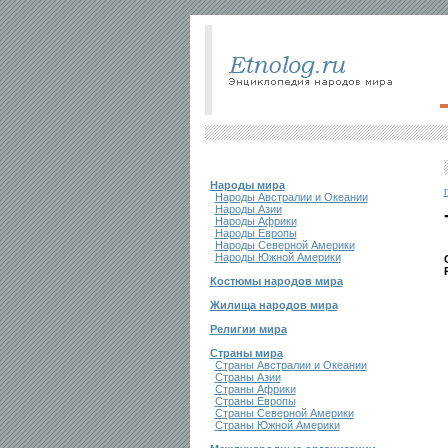
Народы мира
Народы Австралии и Океании
Народы Азии
Народы Африки
Народы Европы
Народы Северной Америки
Народы Южной Америки
Костюмы народов мира
Жилища народов мира
Религии мира
Страны мира
Страны Австралии и Океании
Страны Азии
Страны Африки
Страны Европы
Страны Северной Америки
Страны Южной Америки