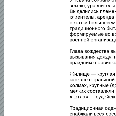
землю, уравнитель
Выделились племен
клиентелы, аренда
остатки большесем
традиционного быт
формируемые во вр
военной организаци
Глава вождества в
вызывания дождя, н
празднике первинко
Жилище — круглая 
каркасе с травяной
холмах, крупные (д
мелких составляли 
«котла» — судейск
Традиционная одеж
снабжали всех сосе