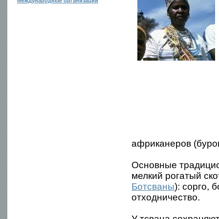
Международные организации
африканеров (буров
Основные традицио
мелкий рогатый ско
Ботсваны
): сорго,
отходничество.
У тсвана сохраняю