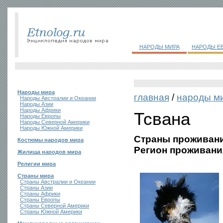
НАРОДЫ МИРА
НАРОДЫ Е
Народы мира
главная
/
народы м
Народы Австралии и Океании
Народы Азии
Народы Африки
Тсвана
Народы Европы
Народы Северной Америки
Народы Южной Америки
Страны проживани
Костюмы народов мира
Регион проживани
Жилища народов мира
Религии мира
Страны мира
Страны Австралии и Океании
Страны Азии
Страны Африки
Страны Европы
Страны Северной Америки
Страны Южной Америки