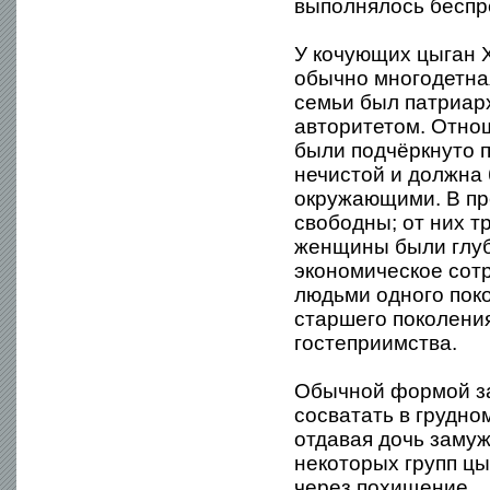
выполнялось беспр
У кочующих цыган X
обычно многодетная
семьи был патриар
авторитетом. Отно
были подчёркнуто 
нечистой и должна
окружающими. В пр
свободны; от них 
женщины были глуб
экономическое сотр
людьми одного пок
старшего поколени
гостеприимства.
Обычной формой за
сосватать в грудн
отдавая дочь замуж
некоторых групп цы
через похищение.