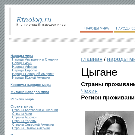
НАРОДЫ МИРА
НАРОДЫ Е
Народы мира
главная
/
народы м
Народы Австралии и Океании
Народы Азии
Народы Африки
Цыгане
Народы Европы
Народы Северной Америки
Народы Южной Америки
Страны проживани
Костюмы народов мира
Чехия
Жилища народов мира
Регион проживани
Религии мира
Страны мира
Страны Австралии и Океании
Страны Азии
Страны Африки
Страны Европы
Страны Северной Америки
Страны Южной Америки