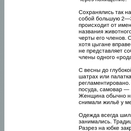
Сохранялись так н
собой большую 2—3
происходит от име
названия животного
черты его членов. 
хотя цыгане вправе
не представляет с
члены одного «рода
С весны до глубоко
шатрах или палатка
регламентировано. 
посуда, самовар — 
Женщина обычно не
снимали жильё у ме
Одежда всегда шила
занимались. Традиц
Разрез на юбке за