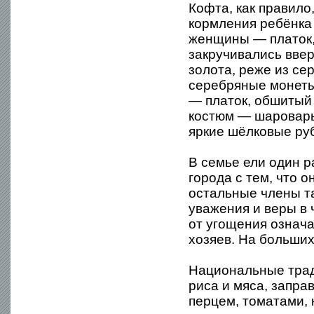
Кофта, как правило
кормления ребёнка
женщины — платок,
закручивались ввер
золота, реже из се
серебряные монеты,
— платок, обшитый
костюм — шаровары,
яркие шёлковые ру
В семье ели один р
города с тем, что 
остальные члены т
уважения и веры в 
от угощения означа
хозяев. На больши
Национальные трад
риса и мяса, заправ
перцем, томатами, 