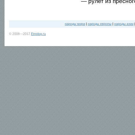
— рулет из пресног
народы мира
|
народы европы
|
народы азии
© 2008—2017
Etnolog.ru