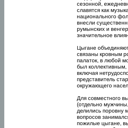
сезонной, ежеднев
славятся как музык
национального фоль
внесли существенны
румынских и венгер
значительное влия
Цыгане объединяют
связаны кровным р
палаток, в любой м
был коллективным, 
включая нетрудоспо
представитель ста
окружающего насел
Для совместного в
(отдельно мужчины,
делились поровну 
вопросов занимался
пожилые цыгане, в