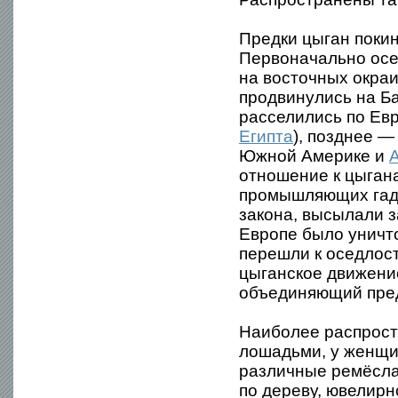
Предки цыган покин
Первоначально осе
на восточных окраи
продвинулись на Ба
расселились по Евр
Египта
), позднее —
Южной Америке и
отношение к цыгана
промышляющих гада
закона, высылали з
Европе было уничт
перешли к оседлост
цыганское движени
объединяющий пред
Наиболее распрост
лошадьми, у женщи
различные ремёсла 
по дереву, ювелирн