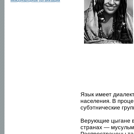
Международные организации
Язык имеет диалек
населения. В проц
субэтнические груп
Верующие цыгане 
странах — мусульм
Распространены та