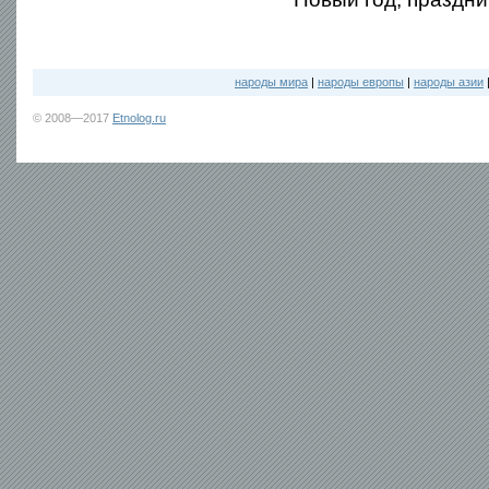
народы мира
|
народы европы
|
народы азии
© 2008—2017
Etnolog.ru