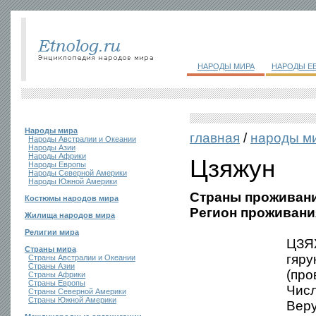
НАРОДЫ МИРА
НАРОДЫ Е
Народы мира
главная
/
народы м
Народы Австралии и Океании
Народы Азии
Народы Африки
Цзяжун
Народы Европы
Народы Северной Америки
Народы Южной Америки
Страны проживани
Костюмы народов мира
Регион проживани
Жилища народов мира
Религии мира
ЦЗЯЖ
Страны мира
гяру
Страны Австралии и Океании
Страны Азии
(про
Страны Африки
Страны Европы
Числ
Страны Северной Америки
Страны Южной Америки
Веру