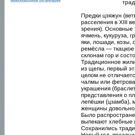
Международные организации
трад
Предки цзяжун (вет
расселения в XIII 
зрения). Основные
ячмень, кукуруза, 
яки, лошади, козы,
ремёсла — ткацкое
склонам гор и сост
Традиционное жили
из щепы, первый э
целом не отличаетс
чалмы или фетрова
украшения (браслет
представления о п
лепёшки (цзамба), 
женщины довольно 
Было распространен
выпекают хлебные и
Сохранились тради
Новый год, праздни