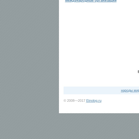
Международные организации
народы ми
© 2008—2017
Etnolog.ru