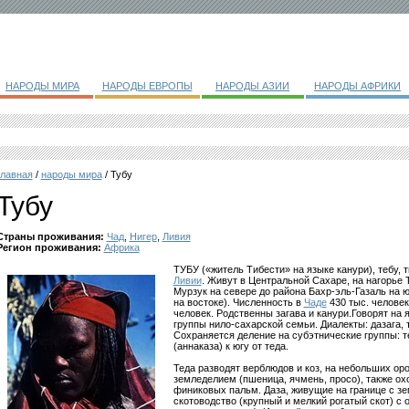
НАРОДЫ МИРА
НАРОДЫ ЕВРОПЫ
НАРОДЫ АЗИИ
НАРОДЫ АФРИКИ
главная
/
народы мира
/ Тубу
Тубу
Страны проживания:
Чад
,
Нигер
,
Ливия
Регион проживания:
Африка
ТУБУ («житель Тибести» на языке канури), тебу, т
Ливии
. Живут в Центральной Сахаре, на нагорье 
Мурзук на севере до района Бахр-эль-Газаль на ю
на востоке). Численность в
Чаде
430 тыс. человек
человек. Родственны загава и канури.Говорят на я
группы нило-сахарской семьи. Диалекты: дазага,
Сохраняется деление на субэтнические группы: те
(аннаказа) к югу от теда.
Теда разводят верблюдов и коз, на небольших о
земледелием (пшеница, ячмень, просо), также о
финиковых пальм. Даза, живущие на границе с зе
скотоводство (крупный и мелкий рогатый скот) 