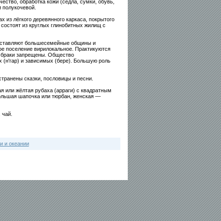
ество, обработка кожи (сёдла, сумки, обувь,
 полукочевой.
 из лёгкого деревянного каркаса, покрытого
состоят из круглых глинобитных жилищ с
оставляют большесемейные общины и
ое поселение вирилокальное. Практикуются
е браки запрещены. Общество
 (н'гар) и зависимых (бере). Большую роль
транены сказки, пословицы и песни.
я или жёлтая рубаха (арраги) с квадратным
большая шапочка или тюрбан, женская —
 чай.
и и океании