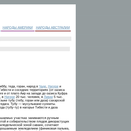
НАРОДЫ АМЕРИКИ
НАРОДЫ АВСТРАЛИИ
иббу, теда, горан, народ в
Чаде
,
Нигере
и
Тибести и соседних территориях (от оазиса
ге и от плато Аир на западе до оазиса Куфра
, в
Нигере
20 тыс. человек, в
Ливии
5 тыс.
зыке тубу (тебу, горан или даза) сахарской
 тедага. Тубу — мусульмане-сунниты.
да (тубу-ту) в нагорье Тибести и даза
рошаемых участках занимаются ручным
хотой и собирательством плодов дикорастущих
мледельческой зоной саванн, сочетают
с орошаемым земледелием (финиковая пальма,