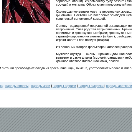
зерновые, овощи). Из ремёсел у тубу развиты ткач
сосуды) и металла. Образ жизни полуоседлый или
Скотоводы-кочевники живут в переносных жилищах
циновками. Постоянные поселения земледельцев 
конической соломенной крышей.
Основу традиционной социальной организации с
патронимии. Счёт родства патрилинейный. Брачн
полигиния и кросскузенные браки; кросскузенны
стратифицировано на знатных (м'банг), свободных
играют советы при вождях (нгарта).
Из основных жанров фольклора наиболее распрос
Мужская одежда — очень широкая и длинная бела
вырезом и узкие штаны (суруал), сандалии и не
длинное цветное платье или юбка, платок.
В питании преобладают блюда из проса, пшеницы, ячменя, употребляют молоко и мясо,
ра
|
народы европы
|
народы азии
|
народы африки
|
народы америки
|
народы австрали