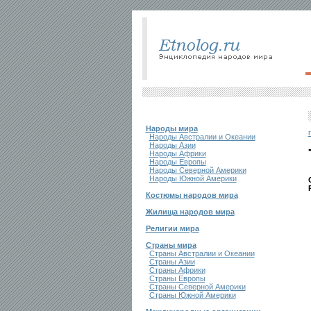
Народы мира
Народы Австралии и Океании
Народы Азии
Народы Африки
Народы Европы
Народы Северной Америки
Народы Южной Америки
Костюмы народов мира
Жилища народов мира
Религии мира
Страны мира
Страны Австралии и Океании
Страны Азии
Страны Африки
Страны Европы
Страны Северной Америки
Страны Южной Америки