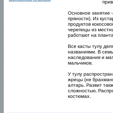
Международные организации
при
Основное занятие —
пряности). Из кус
продуктов кокосов
черепицы из местны
работают на планта
Все касты тулу дел
названиями. В сем
наследования и мат
мальчиков.
У тулу распростран
жрецы (не брахманы
алтарь. Развит так
сложностью. Распр
костюмах.