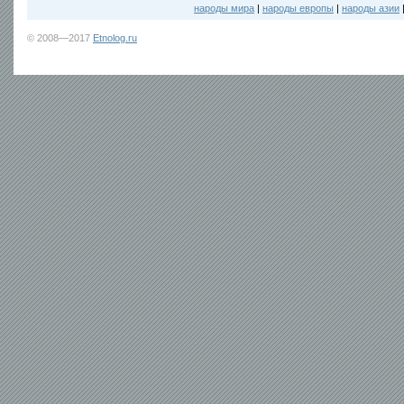
народы мира
|
народы европы
|
народы азии
© 2008—2017
Etnolog.ru