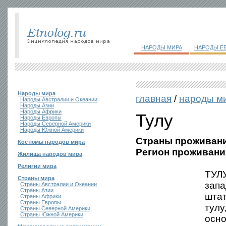
НАРОДЫ МИРА
НАРОДЫ Е
Народы мира
главная
/
народы м
Народы Австралии и Океании
Народы Азии
Народы Африки
Тулу
Народы Европы
Народы Северной Америки
Народы Южной Америки
Страны проживани
Костюмы народов мира
Регион проживани
Жилища народов мира
Религии мира
ТУЛУ
Страны мира
запа
Страны Австралии и Океании
Страны Азии
штат
Страны Африки
Страны Европы
тулу
Страны Северной Америки
Страны Южной Америки
осно