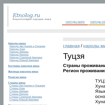
НАРОДЫ МИРА
НАРОДЫ Е
Народы мира
главная
/
народы м
Народы Австралии и Океании
Народы Азии
Народы Африки
Туцзя
Народы Европы
Народы Северной Америки
Народы Южной Америки
Страны проживани
Костюмы народов мира
Регион проживани
Жилища народов мира
Религии мира
ТУЦЗ
Страны мира
Хуна
Страны Австралии и Океании
Страны Азии
Язык
Страны Африки
Страны Европы
осно
Страны Северной Америки
Страны Южной Америки
Хуна