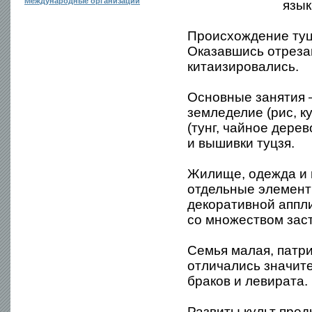
Международные организации
язык
Происхождение туц
Оказавшись отреза
китаизировались.
Основные занятия 
земледелие (рис, к
(тунг, чайное дере
и вышивки туцзя.
Жилище, одежда и 
отдельные элемент
декоративной аппли
со множеством зас
Семья малая, патр
отличались значит
браков и левирата.
Развиты культ пред