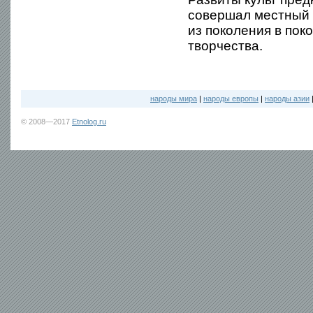
совершал местный 
из поколения в пок
творчества.
народы мира
|
народы европы
|
народы азии
© 2008—2017
Etnolog.ru