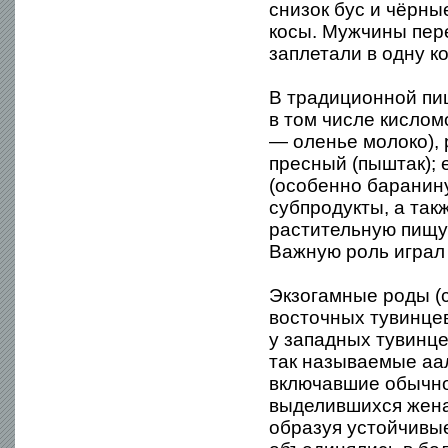
снизок бус и чёрны
косы. Мужчины пер
заплетали в одну ко
В традиционной пи
в том числе кислом
— оленье молоко), 
пресный (пыштак);
(особенно баранину
субпродукты, а так
растительную пищу:
Важную роль играл 
Экзогамные роды (с
восточных тувинце
у западных тувинц
так называемые аа
включавшие обычно 
выделившихся жена
образуя устойчивые