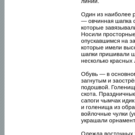
линии.
Один из наиболее 
— овчинная шапка 
которые завязывал
Носили просторные
опускавшимся на за
которые имели высо
шапки пришивали ши
несколько красных 
Обувь — в основном
загнутым и заостр
подошвой. Голенищ
скота. Праздничны
сапоги чымчак идик
и голенища из обра
войлочные чулки (у
украшали орнамен
Одежда восточных 