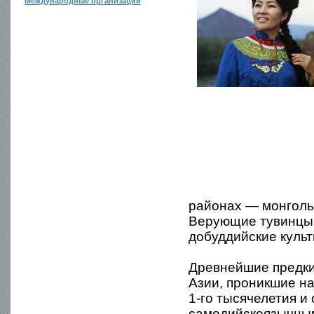
Международные организации
районах — монгольс
Верующие тувинцы 
добуддийские куль
Древнейшие предки
Азии, проникшие н
1-го тысячелетия и
самодийскоязычным