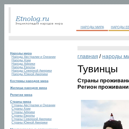
НАРОДЫ МИРА
НАРОДЫ Е
Народы мира
главная
/
народы м
Народы Австралии и Океании
Народы Азии
Народы Африки
Тувинцы
Народы Европы
Народы Северной Америки
Народы Южной Америки
Страны проживани
Костюмы народов мира
Регион проживани
Жилища народов мира
Религии мира
Страны мира
Страны Австралии и Океании
Страны Азии
Страны Африки
Страны Европы
Страны Северной Америки
Страны Южной Америки