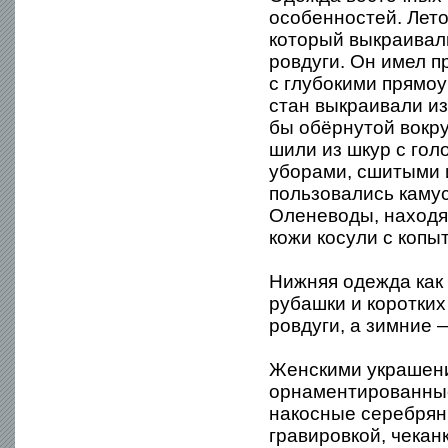
особенностей. Лет
который выкраивал
ровдуги. Он имел п
с глубокими прямо
стан выкраивали из
бы обёрнутой вокр
шили из шкур с гол
уборами, сшитыми и
пользовались каму
Оленеводы, находя
кожи косули с копы
Нижняя одежда как 
рубашки и коротких
ровдуги, а зимние 
Женскими украшения
орнаментированные
накосные серебрян
гравировкой, чека