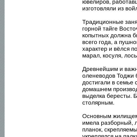
ювелиров, работавш
изготовляли из вой
Традиционные заня
горной тайге Восто
копытных должна б
всего года, а пуш
характер и вёлся п
марал, косуля, лось
Древнейшим и важн
оленеводов Тоджи 
достигали в семье 
домашнем производ
выделка бересты. Б
столярным.
Основным жилищем 
имела разборный, 
планок, скрепляем
укреплялся на палк