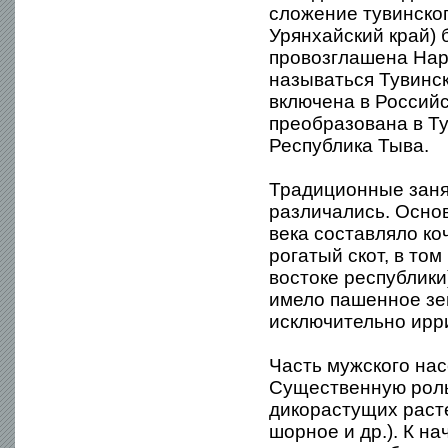
сложение тувинског
Урянхайский край) 
провозглашена Наро
называться Тувинс
включена в Российс
преобразована в Ту
Республика Тыва.
Традиционные заня
различались. Осно
века составляло ко
рогатый скот, в том
востоке республики
имело пашенное зем
исключительно ирр
Часть мужского на
Существенную роль
дикорастущих расте
шорное и др.). К н