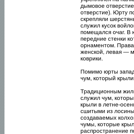
дымовое отверстие
отверстие). Юрту п
скрепляли шерстян
служил кусок войло
помещался очаг. В
передние стенки к
орнаментом. Правая
женской, левая — 
коврики.
Помимо юрты запад
чум, который крыл
Традиционным жили
служил чум, которы
крыли в летне-осен
сшитыми из лосиных
создаваемых колхо
чумы, которые крыл
распространение п