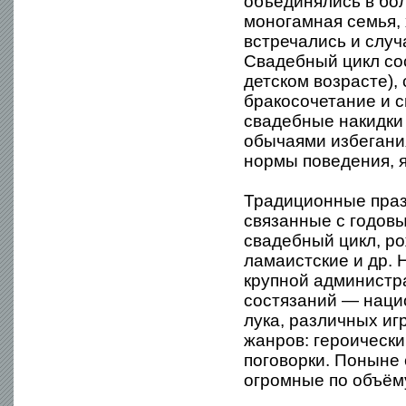
объединялись в бо
моногамная семья, 
встречались и случ
Свадебный цикл сос
детском возрасте),
бракосочетание и 
свадебные накидки 
обычаями избегани
нормы поведения, 
Традиционные праз
связанные с годов
свадебный цикл, ро
ламаистские и др.
крупной администр
состязаний — нацио
лука, различных иг
жанров: героически
поговорки. Поныне
огромные по объём