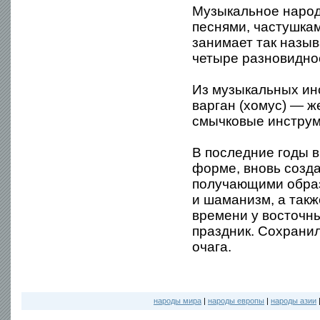
Музыкальное народ
песнями, частушкам
занимает так назы
четыре разновидно
Из музыкальных ин
варган (хомус) — 
смычковые инструм
В последние годы в
форме, вновь созд
получающими образ
и шаманизм, а такж
времени у восточн
праздник. Сохранил
очага.
народы мира
|
народы европы
|
народы азии