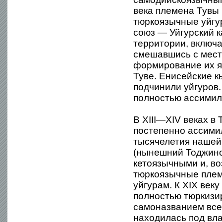
века племена Тувы в
тюркоязычные уйгу
союз — Уйгурский к
территории, включа
смешавшись с мест
формирование их я
Туве. Енисейские к
подчинили уйгуров
полностью ассимил
В XIII—XIV веках в
постепенно ассими
тысячелетия нашей
(нынешний Тоджинс
кетоязычными и, во
тюркоязычные племе
уйгурам. К XIX век
полностью тюркизир
самоназванием всех 
находилась под вл