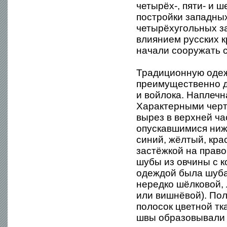
четырёх-, пяти- и 
постройки западны
четырёхугольных за
влиянием русских 
начали сооружать 
Традиционную одежд
преимущественно д
и войлока. Наплеч
Характерными черт
вырез в верхней ча
опускавшимися ниж
синий, жёлтый, кр
застёжкой на право
шубы из овчины с 
одеждой была шуба 
нередко шёлковой, 
или вишнёвой). По
полосок цветной тк
швы образовывали р