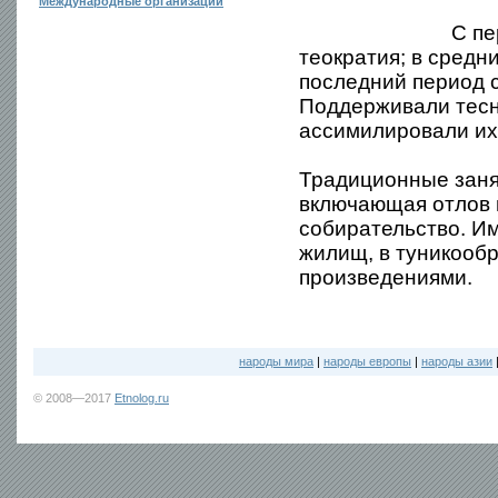
Международные организации
С пе
теократия; в средн
последний период с
Поддерживали тесн
ассимилировали их 
Традиционные заня
включающая отлов 
собирательство. И
жилищ, в туникообр
произведениями.
народы мира
|
народы европы
|
народы азии
© 2008—2017
Etnolog.ru