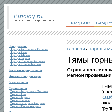
НАРОДЫ МИРА
НАРОДЫ Е
Народы мира
главная
/
народы м
Народы Австралии и Океании
Народы Азии
Народы Африки
Тямы горн
Народы Европы
Народы Северной Америки
Народы Южной Америки
Страны проживани
Костюмы народов мира
Регион проживани
Жилища народов мира
Религии мира
ТЯМ
Страны мира
(пре
Страны Австралии и Океании
Страны Азии
Кам
Страны Африки
Страны Европы
окол
Страны Северной Америки
Страны Южной Америки
груп