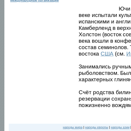
Международные организации
Ючи 
веке испытали куль
испанскими и англ
Камберленд в верхн
Холстон (восток со
века вошли в конфе
состав семинолов. 
востока
США
(см.
И
Занимались ручным
рыболовством. Было
характерных глинян
Счёт родства били
резервации сохран
пожизненно вождям
народы мира
|
народы европы
|
народы азии