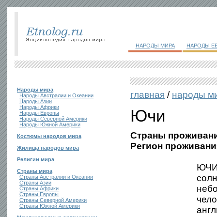
НАРОДЫ МИРА
НАРОДЫ Е
Народы мира
главная
/
народы м
Народы Австралии и Океании
Народы Азии
Народы Африки
Ючи
Народы Европы
Народы Северной Америки
Народы Южной Америки
Страны проживани
Костюмы народов мира
Регион проживани
Жилища народов мира
Религии мира
ЮЧИ 
Страны мира
солн
Страны Австралии и Океании
Страны Азии
небо
Страны Африки
Страны Европы
чело
Страны Северной Америки
Страны Южной Америки
англ