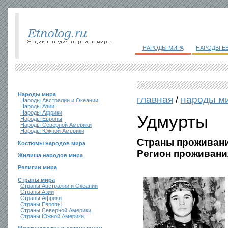
НАРОДЫ МИРА
НАРОДЫ Е
Народы мира
главная
/
народы м
Народы Австралии и Океании
Народы Азии
Народы Африки
Удмурты
Народы Европы
Народы Северной Америки
Народы Южной Америки
Страны проживани
Костюмы народов мира
Регион проживани
Жилища народов мира
Религии мира
Страны мира
Страны Австралии и Океании
Страны Азии
Страны Африки
Страны Европы
Страны Северной Америки
Страны Южной Америки