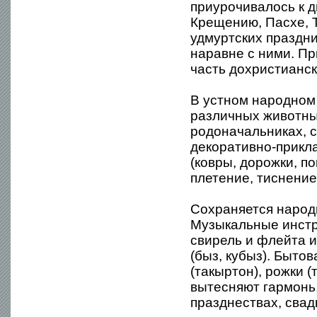
приурочивалось к д
Крещению, Пасхе, 
удмуртских праздн
наравне с ними. П
часть дохристианс
В устном народном
различных животных
родоначальниках, с
декоративно-прикл
(ковры, дорожки, по
плетение, тиснение
Сохраняется народ
Музыкальные инстру
свирель и флейта и
(быз, кубыз). Быто
(такыртон), рожки 
вытесняют гармонь,
празднествах, свад