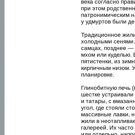
века согласно прав
при этом родственн
патронимическим н
у удмуртов были де
Традиционное жили
холодными сенями.
самцах, позднее — 
мхом или куделью. 
пятистенки, из зим
кирпичным низом. 
планировке.
Глинобитную печь (
шестке устраивали
и татары, с вмазан
угол, где стояли ст
массивные лавки, н
жили в неотапливае
галереей. Их часто
или отдельно, напр