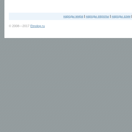
народы мира
|
народы европы
|
народы азии
© 2008—2017
Etnolog.ru