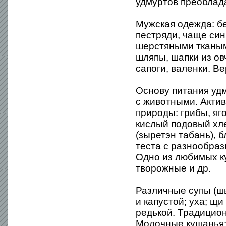
удмуртов преоблад
Мужская одежда: бе
пестряди, чаще си
шерстяными тканым
шляпы, шапки из о
сапоги, валенки. В
Основу питания уд
с животными. Акти
природы: грибы, я
кислый подовый хле
(зыретэн табань), 
теста с разнообраз
Одно из любимых к
творожные и др.
Различные супы (шы
и капустой; уха; щ
редькой. Традицион
Молочные кушанья: 