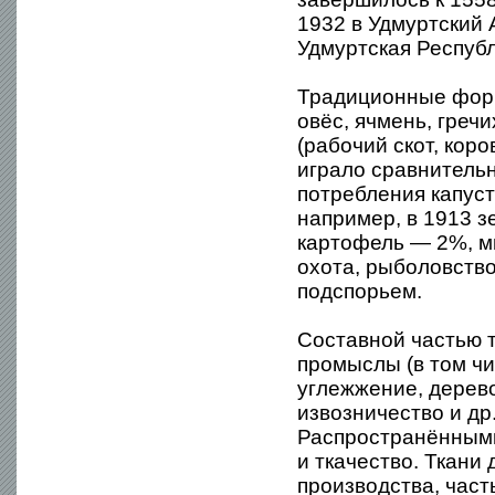
1932 в Удмуртский 
Удмуртская Республ
Традиционные форм
овёс, ячмень, гречи
(рабочий скот, кор
играло сравнитель
потребления капусту
например, в 1913 з
картофель — 2%, м
охота, рыболовство
подспорьем.
Составной частью 
промыслы (в том чи
углежжение, дерево
извозничество и др
Распространёнными
и ткачество. Ткани
производства, част