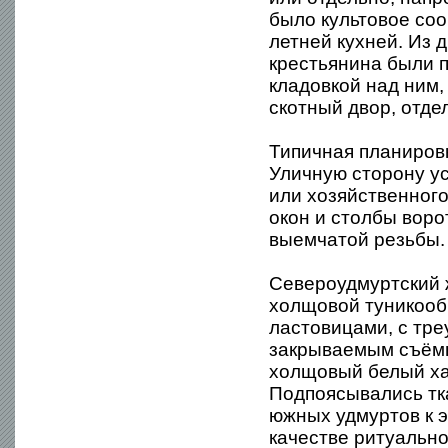
было культовое соо
летней кухней. Из 
крестьянина были 
кладовкой над ним,
скотный двор, отде
Типичная планировк
Уличную сторону ус
или хозяйственног
окон и столбы воро
выемчатой резьбы.
Североудмуртский 
холщовой туникооб
ластовицами, с тре
закрываемым съёмн
холщовый белый ха
Подпоясывались тка
южных удмуртов к 
качестве ритуально