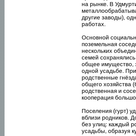
на рынке. В Удмурт
металлообрабатыва
другие заводы), од
работах.
Основной социальн
поземельная сосед
нескольких объеди
семей сохранялись
общее имущество, 
одной усадьбе. При
родственные гнёзда
общего хозяйства (
родственная и сосе
кооперация большог
Поселения (гурт) у
вблизи родников. Д
без улиц: каждый р
усадьбы, образуя к