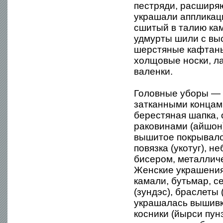
пестряди, расширя
украшали аппликаци
сшитый в талию кам
удмурты шили с вы
шерстяные кафтаны
холщовые носки, ла
валенки.
Головные уборы — н
затканными концами
берестяная шапка,
раковинами (айшон)
вышитое покрывало
повязка (укотуг), 
бисером, металлич
Женские украшения:
камали, бутьмар, се
(зундэс), браслеты
украшалась вышивко
косники (йырси пун