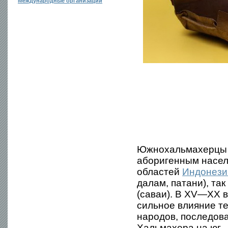
Международные организации
Южнохальмахерцы в
аборигенным насел
областей
Индонези
далам, патани), т
(саваи). В XV—XX в
сильное влияние те
народов, последова
Хальмахера на юг.