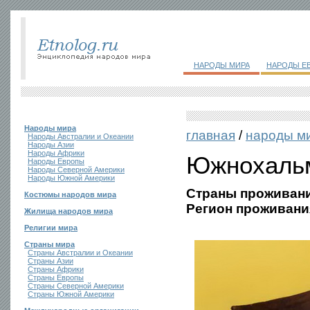
НАРОДЫ МИРА
НАРОДЫ Е
Народы мира
главная
/
народы м
Народы Австралии и Океании
Народы Азии
Народы Африки
Южнохаль
Народы Европы
Народы Северной Америки
Народы Южной Америки
Страны проживани
Костюмы народов мира
Регион проживани
Жилища народов мира
Религии мира
Страны мира
Страны Австралии и Океании
Страны Азии
Страны Африки
Страны Европы
Страны Северной Америки
Страны Южной Америки