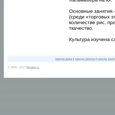
Основные занятия 
(среди «торговых 
количестве рис, пр
ткачество.
Культура изучена с
народы мира
|
народы европы
|
народы азии
© 2008—2017
Etnolog.ru