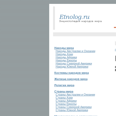
Народы мира
Народы Австралии и Океании
Народы Азии
Народы Африки
Народы Европы
Народы Северной Америки
Народы Южной Америки
Костюмы народов мира
Жилища народов мира
Религии мира
Страны мира
Страны Австралии и Океании
Страны Азии
Страны Африки
Страны Европы
Страны Северной Америки
Страны Южной Америки