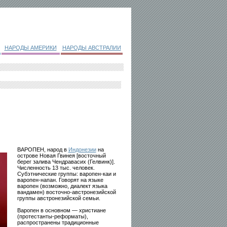
НАРОДЫ АМЕРИКИ
НАРОДЫ АВСТРАЛИИ
ВАРОПЕН, народ в
Индонезии
на
острове Новая Гвинея [восточный
берег залива Чендравасих (Гелвинк)].
Численность 13 тыс. человек.
Субэтнические группы: варопен-каи и
варопен-напан. Говорят на языке
варопен (возможно, диалект языка
вандамен) восточно-австронезийской
группы австронезийской семьи.
Варопен в основном — христиане
(протестанты-реформаты),
распространены традиционные