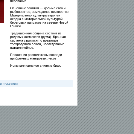
верования.
Основные занятия — добыча саго и
рыболовство; земледелие неизвестно.
Материальная культура варопен
сходна с материальной культурой
береговых папуасов на севере Новой
Гвинеи.
Традиционная община состоит из
родовых сегментов (рума). Брачная
система строится по правилам
трёхродового союза, наследование
патрилинейное.
Поселения расположены посреди
прибрежных мангровых лесов.
Испытали сильное влияние биак.
и и океании