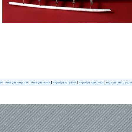
ра
|
народы европы
|
народы азии
|
народы африки
|
народы америки
|
народы австрали