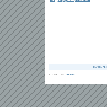
Международные организации
народы ми
© 2008—2017
Etnolog.ru