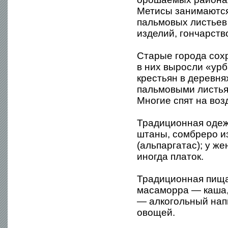
Метисы занимаются
пальмовых листьев
изделий, гончарство
Старые города сох
в них выросли «ур
крестьян в деревня
пальмовыми листьям
Многие спят на возд
Традиционная одеж
штаны, сомбреро и
(альпаргатас); у 
иногда платок.
Традиционная пища
масаморра — каша,
— алкогольный напи
овощей.