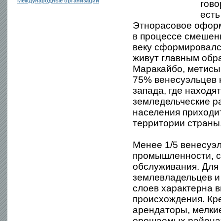
Международные организации
гово
есть
Этнорасовое офор
в процессе смешени
веку сформировался
живут главным обр
Маракайбо, метисы 
75% венесуэльцев 
запада, где находя
земледельческие ра
населения приходи
территории страны
Менее 1/5 венесуэл
промышленности, с
обслуживания. Для
землевладельцев и
слоев характерна в
происхождения. Кре
арендаторы, мелкие
орошаемых районах