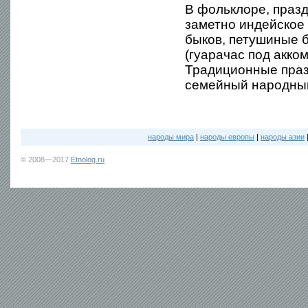
В фольклоре, празд
заметно индейское
быков, петушиные б
(гуарачас под акко
Традиционные празд
семейный народный
народы мира
|
народы европы
|
народы азии
© 2008—2017
Etnolog.ru