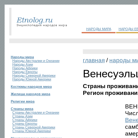
НАРОДЫ МИРА
НАРОДЫ Е
Народы мира
главная
/
народы м
Народы Австралии и Океании
Народы Азии
Народы Африки
Венесуэль
Народы Европы
Народы Северной Америки
Народы Южной Америки
Страны проживани
Костюмы народов мира
Регион проживани
Жилища народов мира
Религии мира
ВЕН
Страны мира
Числ
Страны Австралии и Океании
Страны Азии
Вен
Страны Африки
Страны Европы
самб
Страны Северной Америки
Страны Южной Америки
амер