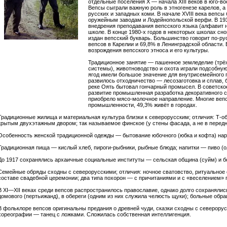
отдельные поселения X — начала XIII веков в юго-в
Вепсы сыграли важную роль в этногенезе карелов, 
русских и западных коми. В начале XVIII века вепс
оружейным заводам и Лодейнопольской верфи. В 19
внедрения преподавания вепсского языка (алфавит н
школе. В конце 1980-х годов в некоторых школах сн
издан вепсский букварь. Большинство говорит по-ру
вепсов в Карелии и 69,8% в Ленинградской области. 
возрождения вепсского этноса и его культуры.
Традиционное занятие — пашенное земледелие (трё
системы), животноводство и охота играли подсобную 
ягод имели большое значение для внутрисемейного п
развилось отходничество — лесозаготовка и сплав, б
реке Оять бытовал гончарный промысел. В советско
развитие промышленная разработка декоративного с
приобрело мясо-молочное направление. Многие вепс
промышленности, 49,3% живёт в городах.
Традиционные жилища и материальная культура близки к северорусским; отличия: Т-об
крытым двухэтажным двором; так называемое финское (у стены фасада, а не в передн
Особенность женской традиционной одежды — бытование юбочного (юбка и кофта) на
Традиционная пища — кислый хлеб, пироги-рыбники, рыбные блюда; напитки — пиво (ол
До 1917 сохранялись архаичные социальные институты — сельская община (суйм) и 
Семейные обряды сходны с северорусскими; отличия: ночное сватовство, ритуальное
составе свадебной церемонии; два типа похорон — с причитаниями и с «веселением» 
В XI—XII веках среди вепсов распространилось православие, однако долго сохранялис
домового (пертьижанд), в обереги (одним из них служила челюсть щуки); больные обр
В фольклоре вепсов оригинальны предания о древней чуди, сказки сходны с северорус
хореографии — танец с ложками. Сложилась собственная интеллигенция.