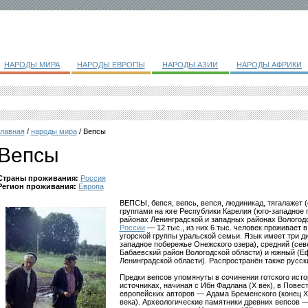
НАРОДЫ МИРА
НАРОДЫ ЕВРОПЫ
НАРОДЫ АЗИИ
НАРОДЫ АФРИКИ
главная
/
народы мира
/ Вепсы
Вепсы
Страны проживания:
Россия
Регион проживания:
Европа
ВЕПСЫ, бепся, вепсь, вепся, людиникад, тягалажет 
группами на юге Республики Карелия (юго-западное 
районах Ленинградской и западных районах Вологодс
России
— 12 тыс., из них 6 тыс. человек проживает 
угорской группы уральской семьи. Язык имеет три д
западное побережье Онежского озера), средний (сев
Бабаевский район Вологодской области) и южный (Е
Ленинградской области). Распространён также русс
Предки вепсов упомянуты в сочинении готского исто
источниках, начиная с Ибн Фадлана (X век), в Повест
европейских авторов — Адама Бременского (конец XI 
века). Археологические памятники древних вепсов 