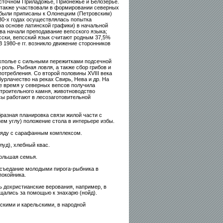
осточном Приладожье, Прионежье и Белозерье.
а также участвовали в формировании северных
ы были приписаны к Олонецким (Петровским)
30-х годах осуществлялась попытка
а основе латинской графики) в начальной
ова начали преподавание вепсского языка;
сски, вепсский язык считают родным 37,5%
В 1980-е гг. возникло движение сторонников
хполье с сильными пережитками подсечной
роль. Рыбная ловля, а также сбор грибов и
отребления. Со второй половины XVIII века
урлачество на реках Свирь, Нева и др. На
е время у северных вепсов получила
троительного камня, животноводство
ы работают в лесозаготовительной
разная планировка связи жилой части с
ем углу) положение стола в интерьере избы.
ряду с сарафанным комплексом.
уд), хлебный квас.
большая семья.
 съедание молодыми пирога-рыбника в
покойника.
ь дохристианские верования, например, в
ащались за помощью к знахарю (нойд).
скими и карельскими, в народной