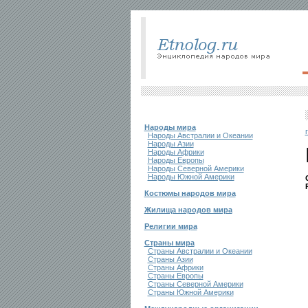
Народы мира
Народы Австралии и Океании
Народы Азии
Народы Африки
Народы Европы
Народы Северной Америки
Народы Южной Америки
Костюмы народов мира
Жилища народов мира
Религии мира
Страны мира
Страны Австралии и Океании
Страны Азии
Страны Африки
Страны Европы
Страны Северной Америки
Страны Южной Америки