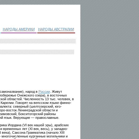
НАРОДЫ АМЕРИКИ
НАРОДЫ АВСТРАЛИИ
(самоназвание), народ в
России
. Живут
побережье Онежского озера), в восточных
кой областей. Численность 13 тыс. человек, в
в Карелии. Говорят на вепсском языке финно-
иалекта: северный (шелтозерский, юго-
еро-восток Ленинградской области и
фимовский, Бокситогорский районы
кий язык. Верующие — православные.
рика Иордана (VI век нашей эры), арабских
и временных лет (XI век, весь), у западно-
века), Саксона Грамматика (начало XIII
— многочисленные курганные могильники и